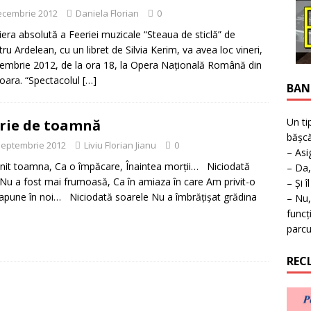
ţie la expoziţie în Reşiţa!
BANAT
ecembrie 2012
Daniela Florian
0
era absolută a Feeriei muzicale “Steaua de sticlă” de
ru Ardelean, cu un libret de Silvia Kerim, va avea loc vineri,
embrie 2012, de la ora 18, la Opera Naţională Română din
oara. “Spectacolul
[…]
BAN
Un ti
rie de toamnă
bășcă
septembrie 2012
Liviu Florian Jianu
0
– Asi
it toamna, Ca o împăcare, Înaintea morţii… Niciodată
– Da,
 Nu a fost mai frumoasă, Ca în amiaza în care Am privit-o
– Și î
pune în noi… Niciodată soarele Nu a îmbrăţişat grădina
– Nu,
funcț
parcu
REC