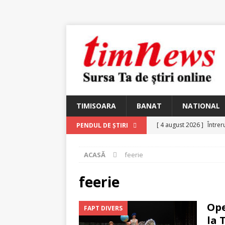
TIMISOARA
BANAT
NATIONAL
[ 4 august 2026 ]
Întrer
PENDUL DE ȘTIRI
[ 4 august 2026 ]
In Mem
ACASĂ
feerie
25 martie 1926 – fugit 
[ 2 august 2026 ]
Relicv
feerie
[ 2 august 2026 ]
Noi C
Ope
FAPT DIVERS
Ungureanu, Constantin
la 