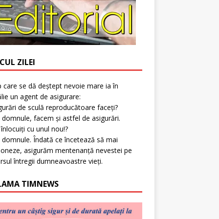
CUL ZILEI
p care se dă deștept nevoie mare ia în
lie un agent de asigurare:
gurări de sculă reproducătoare faceți?
 domnule, facem și astfel de asigurări.
l înlocuiți cu unul nou!?
 domnule. Îndată ce încetează să mai
ioneze, asigurăm mentenanță nevestei pe
rsul întregii dumneavoastre vieți.
LAMA TIMNEWS