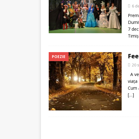
[ 5 august 2026 ]
Invita
6 d
Premi
Dumit
7 dec
Timiş
Fee
POEZIE
20 
A ven
viaţa
Cum a
[…]