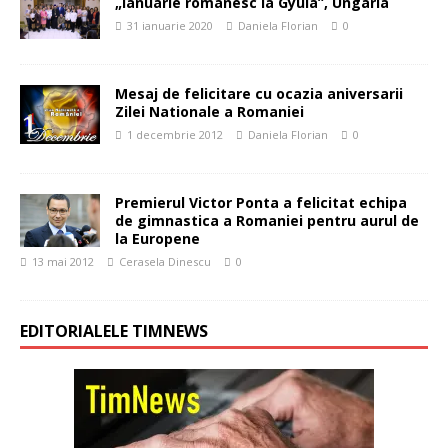
„Ianuarie românesc la Gyula”, Ungaria
31 ianuarie 2020
Daniela Florian
0
Mesaj de felicitare cu ocazia aniversarii
Zilei Nationale a Romaniei
1 decembrie 2012
Daniela Florian
0
Premierul Victor Ponta a felicitat echipa
de gimnastica a Romaniei pentru aurul de
la Europene
13 mai 2012
Cerasela Dinescu
0
EDITORIALELE TIMNEWS