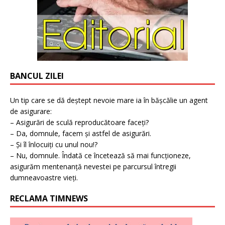
BANCUL ZILEI
Un tip care se dă deștept nevoie mare ia în bășcălie un agent
de asigurare:
– Asigurări de sculă reproducătoare faceți?
– Da, domnule, facem și astfel de asigurări.
– Și îl înlocuiți cu unul nou!?
– Nu, domnule. Îndată ce încetează să mai funcționeze,
asigurăm mentenanță nevestei pe parcursul întregii
dumneavoastre vieți.
RECLAMA TIMNEWS