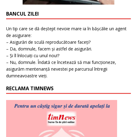
BANCUL ZILEI
Un tip care se dă deștept nevoie mare ia în bășcălie un agent
de asigurare:
– Asigurări de sculă reproducătoare faceți?
– Da, domnule, facem și astfel de asigurări.
– Și îl înlocuiți cu unul nou!?
– Nu, domnule. Îndată ce încetează să mai funcționeze,
asigurăm mentenanță nevestei pe parcursul întregii
dumneavoastre vieți.
RECLAMA TIMNEWS