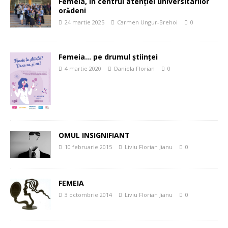
Femeia, în centrul atenției universitarilor
orǎdeni
24 martie 2025
Carmen Ungur-Brehoi
0
Femeia… pe drumul științei
4 martie 2020
Daniela Florian
0
OMUL INSIGNIFIANT
10 februarie 2015
Liviu Florian Jianu
0
FEMEIA
3 octombrie 2014
Liviu Florian Jianu
0