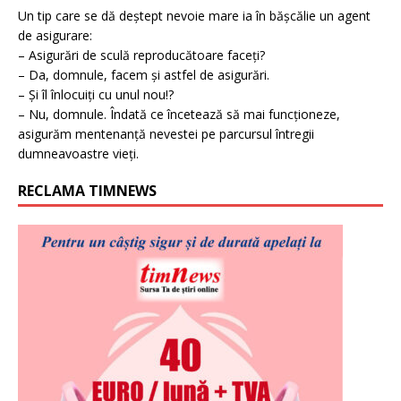
Un tip care se dă deștept nevoie mare ia în bășcălie un agent
de asigurare:
– Asigurări de sculă reproducătoare faceți?
– Da, domnule, facem și astfel de asigurări.
– Și îl înlocuiți cu unul nou!?
– Nu, domnule. Îndată ce încetează să mai funcționeze,
asigurăm mentenanță nevestei pe parcursul întregii
dumneavoastre vieți.
RECLAMA TIMNEWS