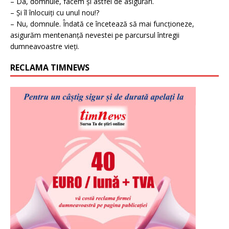
– Da, domnule, facem și astfel de asigurări.
– Și îl înlocuiți cu unul nou!?
– Nu, domnule. Îndată ce încetează să mai funcționeze,
asigurăm mentenanță nevestei pe parcursul întregii
dumneavoastre vieți.
RECLAMA TIMNEWS