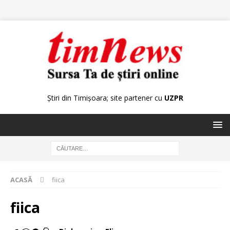
Știri din Timișoara; site partener cu
UZPR
ACASĂ
fiica
fiica