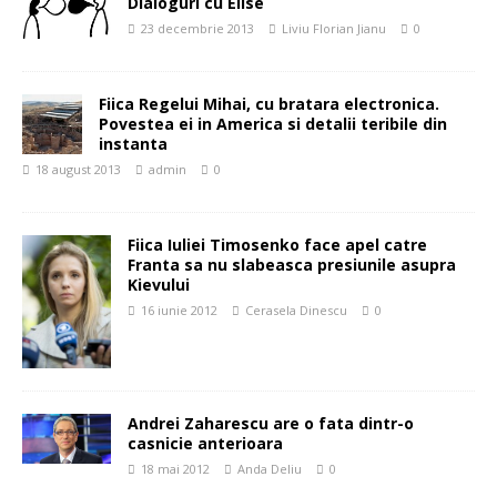
Dialoguri cu Elise
23 decembrie 2013
Liviu Florian Jianu
0
Fiica Regelui Mihai, cu bratara electronica.
Povestea ei in America si detalii teribile din
instanta
18 august 2013
admin
0
Fiica Iuliei Timosenko face apel catre
Franta sa nu slabeasca presiunile asupra
Kievului
16 iunie 2012
Cerasela Dinescu
0
Andrei Zaharescu are o fata dintr-o
casnicie anterioara
18 mai 2012
Anda Deliu
0