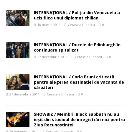
INTERNAŢIONAL / Poliţia din Venezuela a
ucis fiica unui diplomat chilian
18 martie 2012
Cerasela Dinescu
0
INTERNAŢIONAL / Ducele de Edinburgh în
continuare spitalizat
27 decembrie 2011
Cerasela Dinescu
0
INTERNAŢIONAL / Carla Bruni criticată
pentru alegerea destinaţiei de vacanţa de
sărbători
27 decembrie 2011
Cerasela Dinescu
0
SHOWBIZ / Membrii Black Sabbath nu au
ieşit din studioul de înregistrări nici pentru
Ziua Recunoştinţei
29 noiembrie 2011
Cerasela Dinescu
0