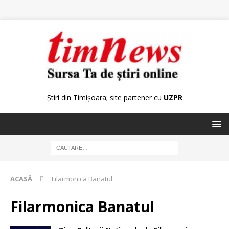
Știri din Timișoara; site partener cu
UZPR
ACASĂ
Filarmonica Banatul
Filarmonica Banatul