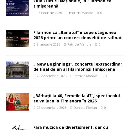
Ziua Culturii Naționale, la Filarmonica
timișoreană
15 ianuarie 2026
Patricia Manole
0
Filarmonica „Banatul” începe stagiunea
2026 printr-un concert deosebit de rafinat
8 ianuarie 2026
Patricia Manole
0
„ New Beginnings”, concertul extraordinar
de final de an al filarmonicii timișorene
29 decembrie 2025
Patricia Manole
0
„Bărbații la 40, Femeile la 43”, spectacolul
se va juca la Timișoara în 2026
22 decembrie 2025
Daniela Florian
0
Fără muzică de divertisment, dar cu