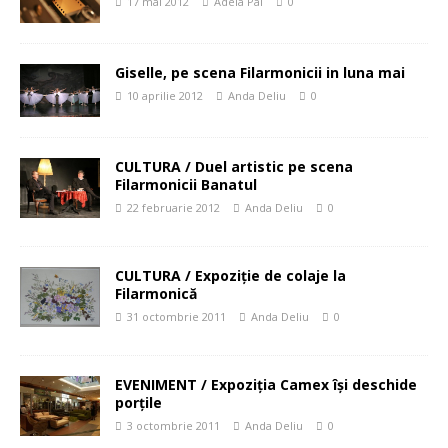
17 mai 2012
Adela Pal
0
Giselle, pe scena Filarmonicii in luna mai
10 aprilie 2012
Anda Deliu
0
CULTURA / Duel artistic pe scena
Filarmonicii Banatul
22 februarie 2012
Anda Deliu
0
CULTURA / Expoziţie de colaje la
Filarmonică
31 octombrie 2011
Anda Deliu
0
EVENIMENT / Expoziţia Camex îşi deschide
porţile
3 octombrie 2011
Anda Deliu
0