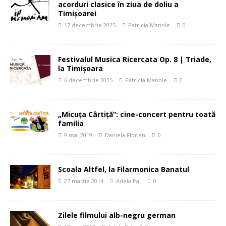
acorduri clasice în ziua de doliu a
Timișoarei
17 decembrie 2025
Patricia Manole
0
Festivalul Musica Ricercata Op. 8 | Triade,
la Timișoara
6 decembrie 2025
Patricia Manole
0
„Micuța Cârtiță”: cine-concert pentru toată
familia
9 mai 2019
Daniela Florian
0
Scoala Altfel, la Filarmonica Banatul
27 martie 2014
Adela Pal
0
Zilele filmului alb-negru german