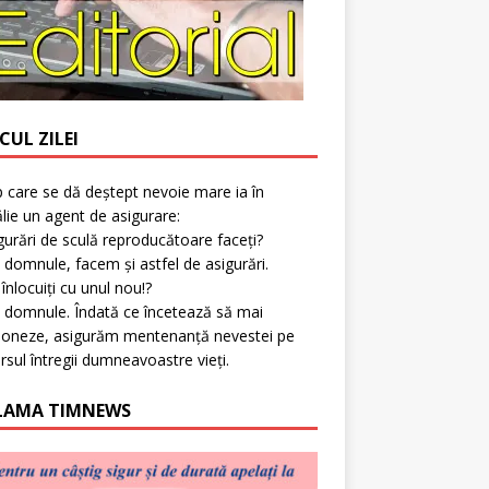
CUL ZILEI
p care se dă deștept nevoie mare ia în
lie un agent de asigurare:
gurări de sculă reproducătoare faceți?
 domnule, facem și astfel de asigurări.
l înlocuiți cu unul nou!?
 domnule. Îndată ce încetează să mai
ioneze, asigurăm mentenanță nevestei pe
rsul întregii dumneavoastre vieți.
LAMA TIMNEWS