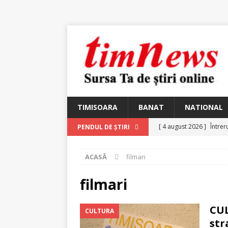
TIMISOARA
BANAT
NATIONAL
[ 4 august 2026 ]
Întrer
PENDUL DE ȘTIRI
[ 4 august 2026 ]
In Mem
ACASĂ
filmari
25 martie 1926 – fugit 
[ 2 august 2026 ]
Relicv
filmari
[ 2 august 2026 ]
Noi C
CUL
CULTURA
Ungureanu, Constantin
str