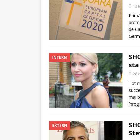
[ 5 august 2026 ]
Invita
12 
Primă
promo
de Ca
Germa
SHO
INTERN
sta
28 
Tot m
succe
mai b
înreg
SHO
EXTERN
Ste