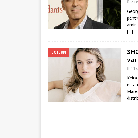
23 
Georg
pentr
amint
[…]
SHO
EXTERN
var
11 
Keira
ecran
Marea
distri