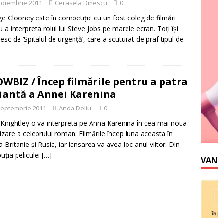
noiembrie 2011
Cerasela Dinescu
0
e Clooney este în competiţie cu un fost coleg de filmări
u a interpreta rolul lui Steve Jobs pe marele ecran. Toţi îşi
esc de ‘Spitalul de urgenţă’, care a scuturat de praf tipul de
WBIZ / Încep filmările pentru a patra
iantă a Annei Karenina
septembrie 2011
Anda Deliu
0
 Knightley o va interpreta pe Anna Karenina în cea mai noua
izare a celebrului roman. Filmările încep luna aceasta în
 Britanie şi Rusia, iar lansarea va avea loc anul viitor. Din
buţia peliculei
[…]
VAN