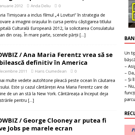
ţie la expoziţie în Reşiţa!
BANAT
ianuarie 2012
Anda Deliu
0
ria Timişoara a inclus filmul „4 Lovituri” în strategia de
vare a imaginii oraşului în cursa pentru câştigarea titlului
pitală Culturală Europeană 2012, la solicitarea Consulatului
n din oraş. În mare parte, scenele părţii
[…]
BAN
Un ti
WBIZ / Ana Maria Ferentz vrea să se
bășcă
bilească definitiv în America
– Asi
decembrie 2011
Haris Ciumedean
0
– Da,
– Și î
ai multe vedete autohtone pleacă peste ocean în căutarea
– Nu,
sului. Este și cazul cântăreței Ana Maria Ferentz care de
funcț
ine de un an stă la New York. Cântăreața a început deja
parcu
istrările pentru
[…]
REC
WBIZ / George Clooney ar putea fi
ve Jobs pe marele ecran