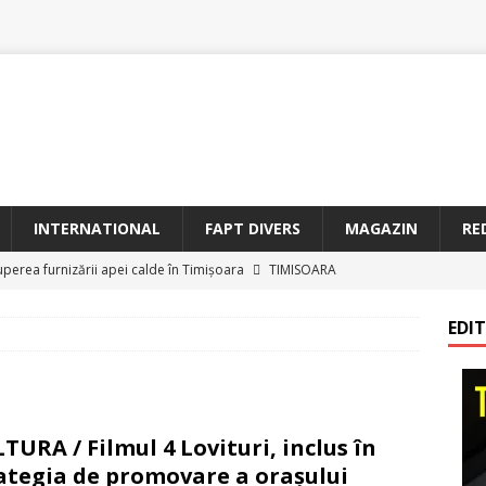
INTERNATIONAL
FAPT DIVERS
MAGAZIN
RE
uperea furnizării apei calde în Timișoara
TIMISOARA
oriam Profesorul Ștefan Gavrilescu – 100 de ani de la naștere –
EDI
irreparabile tempus
TIMISOARA
a Sf. Francisc de Assisi la Arad
BANAT
etățeni de Onoare ai Timișoarei acad. Toma Dordea, Cornel
TURA / Filmul 4 Lovituri, inclus în
 Flondor
MAGAZIN
ategia de promovare a oraşului