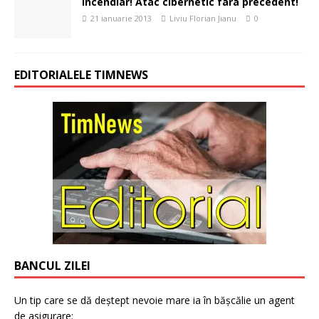
Incendiar! Atac cibernetic fara precedent!
21 ianuarie 2013
Liviu Florian Jianu
0
EDITORIALELE TIMNEWS
BANCUL ZILEI
Un tip care se dă deștept nevoie mare ia în bășcălie un agent
de asigurare: