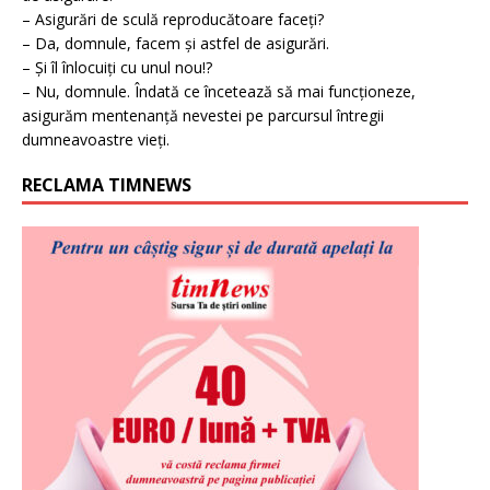
– Asigurări de sculă reproducătoare faceți?
– Da, domnule, facem și astfel de asigurări.
– Și îl înlocuiți cu unul nou!?
– Nu, domnule. Îndată ce încetează să mai funcționeze,
asigurăm mentenanță nevestei pe parcursul întregii
dumneavoastre vieți.
RECLAMA TIMNEWS