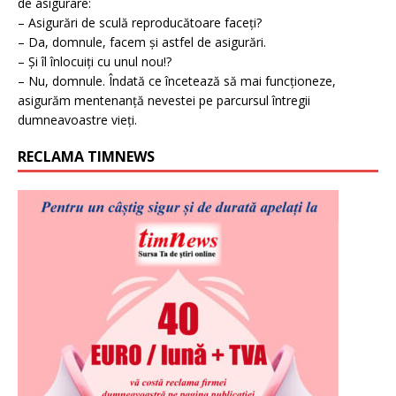
de asigurare:
– Asigurări de sculă reproducătoare faceți?
– Da, domnule, facem și astfel de asigurări.
– Și îl înlocuiți cu unul nou!?
– Nu, domnule. Îndată ce încetează să mai funcționeze,
asigurăm mentenanță nevestei pe parcursul întregii
dumneavoastre vieți.
RECLAMA TIMNEWS