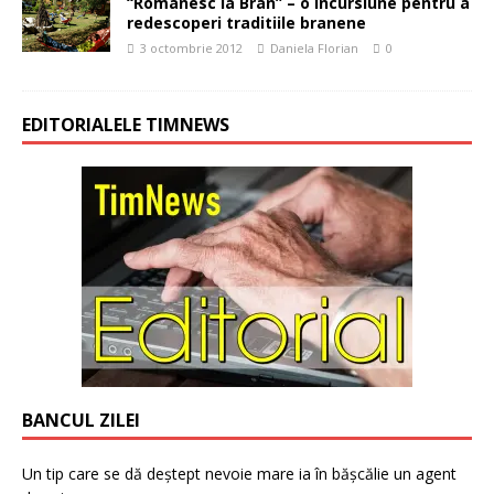
“Romanesc la Bran” – o incursiune pentru a
redescoperi traditiile branene
3 octombrie 2012
Daniela Florian
0
EDITORIALELE TIMNEWS
BANCUL ZILEI
Un tip care se dă deștept nevoie mare ia în bășcălie un agent