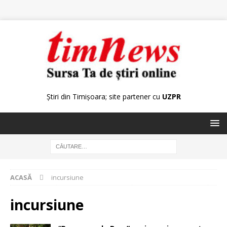
Știri din Timișoara; site partener cu
UZPR
ACASĂ
incursiune
incursiune