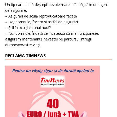
Un tip care se dă deștept nevoie mare ia în bășcălie un agent
de asigurare:
– Asigurări de sculă reproducătoare faceți?
– Da, domnule, facem și astfel de asigurări.
– Și îl înlocuiți cu unul nou!?
– Nu, domnule. Îndată ce încetează să mai funcționeze,
asigurăm mentenanță nevestei pe parcursul întregii
dumneavoastre vieți.
RECLAMA TIMNEWS