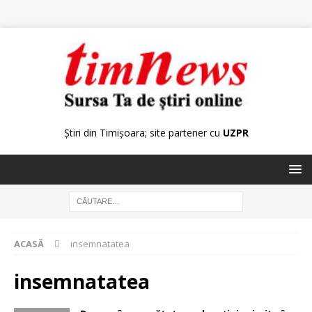
Știri din Timișoara; site partener cu
UZPR
ACASĂ
insemnatatea
insemnatatea