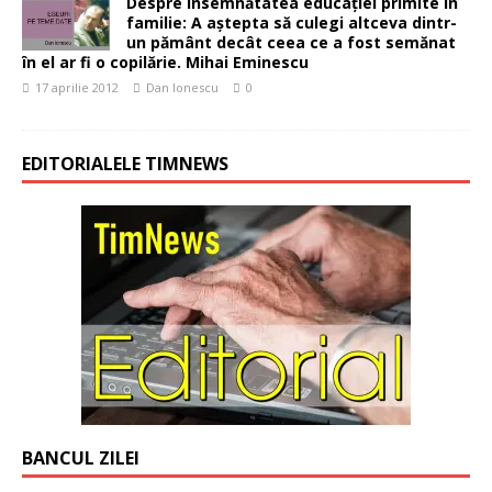
Despre însemnătatea educației primite în
familie: A aștepta să culegi altceva dintr-
un pământ decât ceea ce a fost semănat
în el ar fi o copilărie. Mihai Eminescu
17 aprilie 2012
Dan Ionescu
0
EDITORIALELE TIMNEWS
BANCUL ZILEI