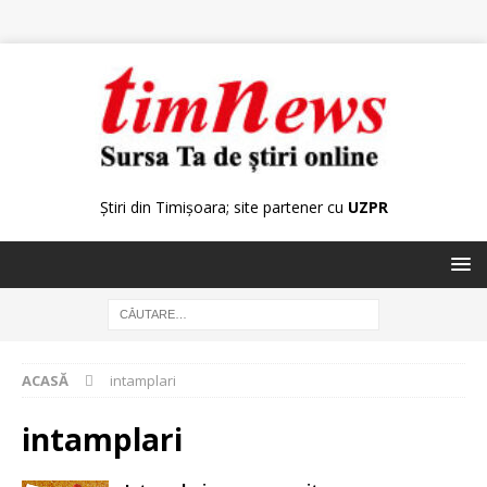
Știri din Timișoara; site partener cu
UZPR
ACASĂ
intamplari
intamplari