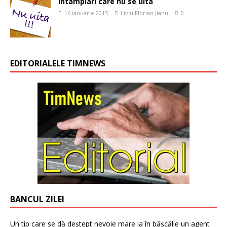
Intamplari care nu se uita
16 ianuarie 2015
Liviu Florian Jianu
0
EDITORIALELE TIMNEWS
BANCUL ZILEI
Un tip care se dă deștept nevoie mare ia în bășcălie un agent