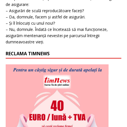
de asigurare:
– Asigurări de sculă reproducătoare faceți?
– Da, domnule, facem și astfel de asigurări.
– Și îl înlocuiți cu unul nou!?
– Nu, domnule. Îndată ce încetează să mai funcționeze,
asigurăm mentenanță nevestei pe parcursul întregii
dumneavoastre vieți.
RECLAMA TIMNEWS