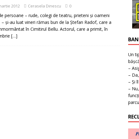
ţie la expoziţie în Reşiţa!
BANAT
martie 2012
Cerasela Dinescu
0
de persoane – rude, colegi de teatru, prieteni şi oameni
i – şi-au luat vineri rămas bun de la Ştefan Radof, care a
înmormântat în Cimitirul Bellu. Actorul, care a primit, în
mbrie
[…]
BAN
Un ti
bășcă
– Asi
– Da,
– Și î
– Nu,
funcț
parcu
REC