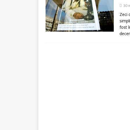
[ 5 august 2026 ]
Invita
30 
Zeci 
simpl
fost 
dece