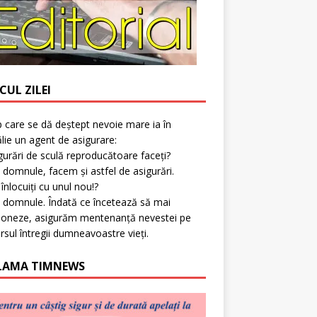
CUL ZILEI
p care se dă deștept nevoie mare ia în
lie un agent de asigurare:
gurări de sculă reproducătoare faceți?
 domnule, facem și astfel de asigurări.
l înlocuiți cu unul nou!?
 domnule. Îndată ce încetează să mai
ioneze, asigurăm mentenanță nevestei pe
rsul întregii dumneavoastre vieți.
LAMA TIMNEWS