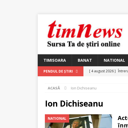
TIMISOARA
BANAT
NATIONAL
[ 4 august 2026 ]
Întrer
PENDUL DE ȘTIRI
[ 4 august 2026 ]
In Mem
ACASĂ
Ion Dichiseanu
25 martie 1926 – fugit 
[ 2 august 2026 ]
Relicv
Ion Dichiseanu
[ 2 august 2026 ]
Noi C
Act
NATIONAL
Ungureanu, Constantin
înm