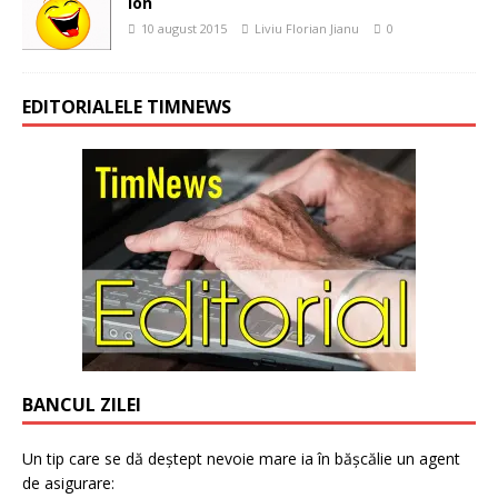
Ion
10 august 2015
Liviu Florian Jianu
0
EDITORIALELE TIMNEWS
BANCUL ZILEI
Un tip care se dă deștept nevoie mare ia în bășcălie un agent
de asigurare: