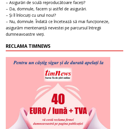
– Asigurări de sculă reproducătoare faceți?
– Da, domnule, facem și astfel de asigurări.
– Și îl înlocuiți cu unul nou!?
– Nu, domnule. Îndată ce încetează să mai funcționeze,
asigurăm mentenanță nevestei pe parcursul întregii
dumneavoastre vieți.
RECLAMA TIMNEWS