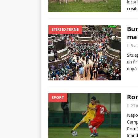
locuri
cosit
Bur
STIRI EXTERNE
mai
5 a
Situa
un fi
după 
Rom
SPORT
27 i
Naţio
Campi
Român
Irlan