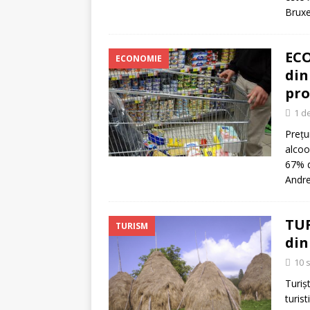
Bruxe
ECO
ECONOMIE
din
pro
1 d
Preţu
alcoo
67% d
Andre
TUR
TURISM
din
10 
Turiș
turist