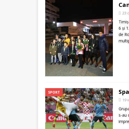
[ 5 august 2026 ]
Invita
Cam
23 
Timiş
6 şi 
de Ro
multi
Spa
SPORT
19 
Grupa
s-au 
impre