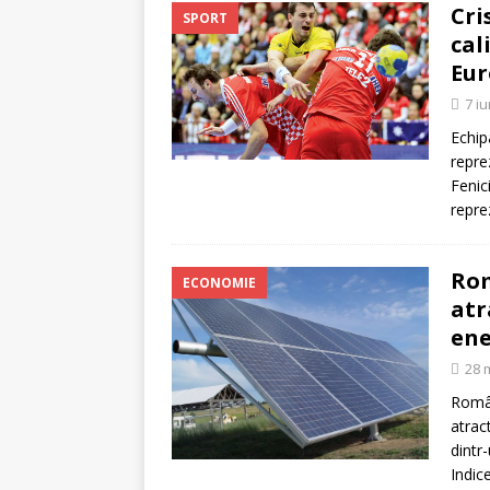
Cri
SPORT
cal
Eur
7 i
Echip
repre
Fenic
repre
Rom
ECONOMIE
atr
ene
28 
Român
atrac
dintr
Indic