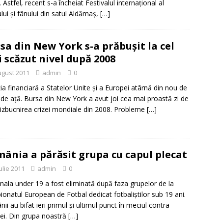
. Astfel, recent s-a încheiat Festivalul internațional al
ului și fânului din satul Aldămaș,
[…]
sa din New York s-a prăbuşit la cel
 scăzut nivel după 2008
ugust 2011
admin
0
ţia financiară a Statelor Unite şi a Europei atârnă din nou de
r de aţă. Bursa din New York a avut joi cea mai proastă zi de
izbucnirea crizei mondiale din 2008. Probleme
[…]
ânia a părăsit grupa cu capul plecat
ulie 2011
admin
0
nala under 19 a fost eliminată după faza grupelor de la
onatul European de Fotbal dedicat fotbaliştilor sub 19 ani.
ii au bifat ieri primul şi ultimul punct în meciul contra
dei. Din grupa noastră
[…]