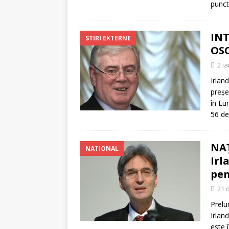
punct
INT
STIRI EXTERNE
OSC
2 i
Irlan
preşe
în Eu
56 de
NAŢ
NATIONAL
Irl
pen
21 
Prelu
Irlan
este 