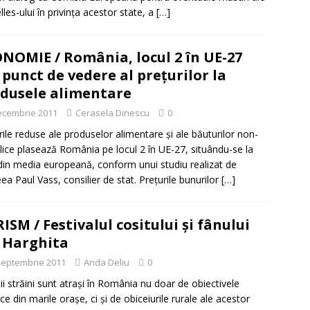
lles-ului în privinţa acestor state, a
[…]
NOMIE / România, locul 2 în UE-27
 punct de vedere al preţurilor la
dusele alimentare
ecembrie 2011
Cerasela Dinescu
0
rile reduse ale produselor alimentare şi ale băuturilor non-
lice plasează România pe locul 2 în UE-27, situându-se la
in media europeană, conform unui studiu realizat de
ea Paul Vass, consilier de stat. Preţurile bunurilor
[…]
ISM / Festivalul cositului și fânului
 Harghita
septembrie 2011
Anda Deliu
0
tii străini sunt atrași în România nu doar de obiectivele
ice din marile orașe, ci și de obiceiurile rurale ale acestor