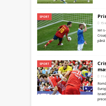
Pri
SPORT
15 
Ieri 
Croaţ
până 
Cri
SPORT
mas
11 
Român
Europ
Israel
prece