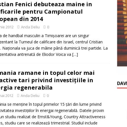
stian Fenici debuteaza maine in
ificarile pentru Campionatul
opean din 2014
unie 2012
Anda Deliu
0
a de handbal masculin a Timişoarei are un singur
zentant la Turneul de calificare din Israel, centrul Cristian
i. Naţionala va juca de mâine până duminică trei partide. La
zentativa antrenată de Eliodor Voica va
[…]
ania ramane in topul celor mai
active tari privind investiţiile in
DAV
rgia regenerabila
mai 2012
Anda Deliu
0
ia se menţine în topul primelor 15 ţări din lume privind
tivitatea investiţiilor în energai regenerabilă. Datele provin
-un studiu realizat de Ernst&Young, Country Attractiveness
es, studiu care se realizează trimestrial. Studiul include