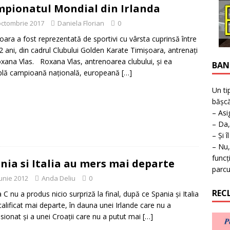
ţie la expoziţie în Reşiţa!
BANAT
pionatul Mondial din Irlanda
octombrie 2017
Daniela Florian
0
oara a fost reprezentată de sportivi cu vârsta cuprinsă între
12 ani, din cadrul Clubului Golden Karate Timişoara, antrenaţi
xana Vlas. Roxana Vlas, antrenoarea clubului, şi ea
BAN
plă campioană naţională, europeană
[…]
Un ti
bășcă
– Asi
– Da,
– Și î
– Nu,
funcț
nia si Italia au mers mai departe
parcu
iunie 2012
Anda Deliu
0
REC
 C nu a produs nicio surpriză la final, după ce Spania şi Italia
calificat mai departe, în dauna unei Irlande care nu a
sionat şi a unei Croaţii care nu a putut mai
[…]