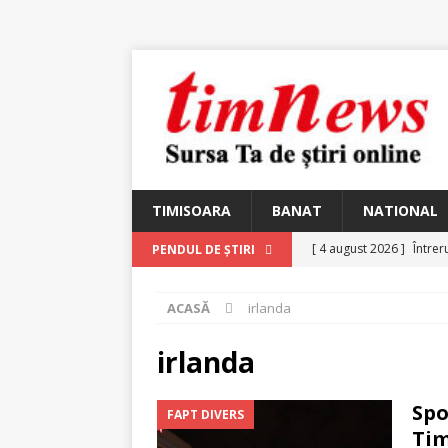
TIMISOARA
BANAT
NATIONAL
[ 4 august 2026 ]
Întrer
PENDUL DE ȘTIRI
[ 4 august 2026 ]
In Mem
ACASĂ
irlanda
25 martie 1926 – fugit 
[ 2 august 2026 ]
Relicv
irlanda
[ 2 august 2026 ]
Noi C
Spo
FAPT DIVERS
Ungureanu, Constantin
Tim