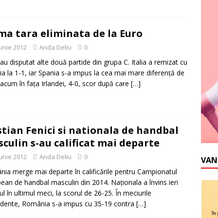
ma tara eliminata de la Euro
iunie 2012
Anda Deliu
0
s-au disputat alte două partide din grupa C. Italia a remizat cu
ia la 1-1, iar Spania s-a impus la cea mai mare diferenţă de
acum în faţa Irlandei, 4-0, scor după care
[…]
stian Fenici si nationala de handbal
culin s-au calificat mai departe
iunie 2012
Anda Deliu
0
VAN
ia merge mai departe în calificările pentru Campionatul
ean de handbal masculin din 2014. Naţionala a învins ieri
ul în ultimul meci, la scorul de 26-25. În meciurile
dente, România s-a impus cu 35-19 contra
[…]