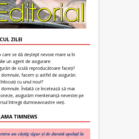
CUL ZILEI
p care se dă deștept nevoie mare ia în
lie un agent de asigurare:
gurări de sculă reproducătoare faceți?
 domnule, facem și astfel de asigurări.
l înlocuiți cu unul nou!?
 domnule. Îndată ce încetează să mai
ioneze, asigurăm mentenanță nevestei pe
rsul întregii dumneavoastre vieți.
LAMA TIMNEWS