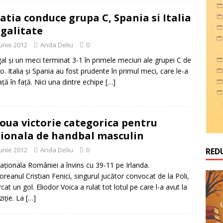
atia conduce grupa C, Spania si Italia
egalitate
iunie 2012
Anda Deliu
0
al şi un meci terminat 3-1 în primele meciuri ale grupei C de
ro. Italia şi Spania au fost prudente în primul meci, care le-a
aţă în faţă. Nici una dintre echipe
[…]
oua victorie categorica pentru
ionala de handbal masculin
iunie 2012
Anda Deliu
0
RED
 naţionala României a învins cu 39-11 pe Irlanda.
oreanul Cristian Fenici, singurul jucător convocat de la Poli,
cat un gol. Eliodor Voica a rulat tot lotul pe care l-a avut la
ziţie. La
[…]