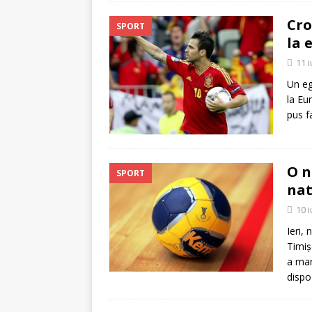
Cro
SPORT
la 
11 
Un eg
la Eu
pus f
O n
SPORT
nat
10 
Ieri,
Timiş
a mar
dispo