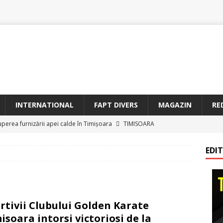
INTERNATIONAL
FAPT DIVERS
MAGAZIN
RE
uperea furnizării apei calde în Timișoara
TIMISOARA
oriam Profesorul Ștefan Gavrilescu – 100 de ani de la naștere –
EDI
irreparabile tempus
TIMISOARA
a Sf. Francisc de Assisi la Arad
BANAT
etățeni de Onoare ai Timișoarei acad. Toma Dordea, Cornel
rtivii Clubului Golden Karate
 Flondor
MAGAZIN
isoara intorsi victoriosi de la