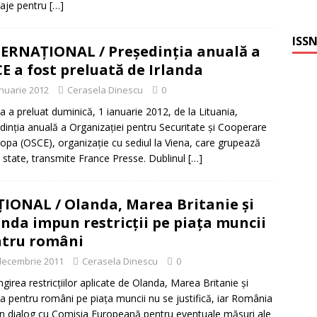
aje pentru
[…]
ISSN
ERNAŢIONAL / Preşedinţia anuală a
E a fost preluată de Irlanda
anuarie 2012
Cerasela Dinescu
0
da a preluat duminică, 1 ianuarie 2012, de la Lituania,
dinţia anuală a Organizaţiei pentru Securitate şi Cooperare
ropa (OSCE), organizaţie cu sediul la Viena, care grupează
 state, transmite France Presse. Dublinul
[…]
IONAL / Olanda, Marea Britanie şi
anda impun restricţii pe piaţa muncii
tru români
decembrie 2011
Cerasela Dinescu
0
ngirea restricţiilor aplicate de Olanda, Marea Britanie şi
da pentru români pe piaţa muncii nu se justifică, iar România
în dialog cu Comisia Europeană pentru eventuale măsuri ale