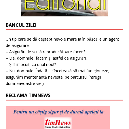
BANCUL ZILEI
Un tip care se dă deștept nevoie mare ia în bășcălie un agent
de asigurare:
– Asigurări de sculă reproducătoare faceți?
– Da, domnule, facem și astfel de asigurări.
– Și îl înlocuiți cu unul nou!?
– Nu, domnule. Îndată ce încetează să mai funcționeze,
asigurăm mentenanță nevestei pe parcursul întregii
dumneavoastre vieți.
RECLAMA TIMNEWS