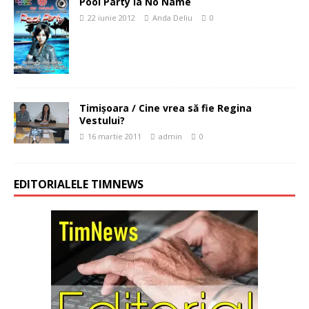
Pool Party la No Name
22 iunie 2012
Anda Deliu
0
Timişoara / Cine vrea să fie Regina
Vestului?
16 martie 2011
admin
0
EDITORIALELE TIMNEWS