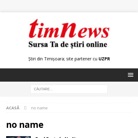
Știri din Timișoara; site partener cu
UZPR
ACASĂ
no name
no name