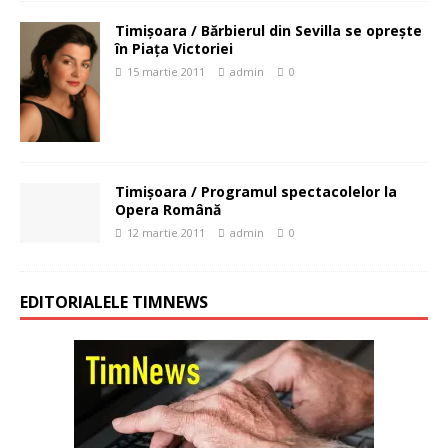
Timişoara / Bărbierul din Sevilla se opreşte
în Piaţa Victoriei
15 martie 2011
admin
0
Timişoara / Programul spectacolelor la
Opera Română
12 martie 2011
admin
0
EDITORIALELE TIMNEWS