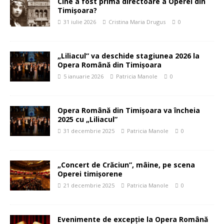
Cine a fost prima directoare a Operei din
Timișoara?
31 iulie 2026
Cristina Maria Drugus
0
„Liliacul” va deschide stagiunea 2026 la
Opera Română din Timișoara
5 ianuarie 2026
Patricia Manole
0
Opera Română din Timișoara va încheia
2025 cu „Liliacul”
31 decembrie 2025
Patricia Manole
0
„Concert de Crăciun”, mâine, pe scena
Operei timișorene
21 decembrie 2025
Patricia Manole
0
Evenimente de excepție la Opera Română