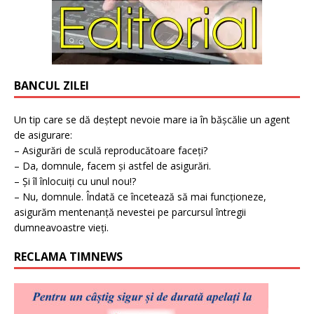
BANCUL ZILEI
Un tip care se dă deștept nevoie mare ia în bășcălie un agent
de asigurare:
– Asigurări de sculă reproducătoare faceți?
– Da, domnule, facem și astfel de asigurări.
– Și îl înlocuiți cu unul nou!?
– Nu, domnule. Îndată ce încetează să mai funcționeze,
asigurăm mentenanță nevestei pe parcursul întregii
dumneavoastre vieți.
RECLAMA TIMNEWS