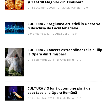
și Teatrul Maghiar din Timișoara
13 decembrie 2025
Patricia Manole
0
CULTURA / Stagiunea artistică la Opera va
fi deschisă de Lacul lebedelor
9 ianuarie 2012
Anda Deliu
0
CULTURA / Concert extraordinar Felicia Filip
la Opera din Timişoara
18 octombrie 2011
Anda Deliu
0
CULTURA / O lună octombrie plină de
spectacole la Opera Română
12 octombrie 2011
Anda Deliu
0