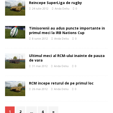
Reincepe SuperLiga de rugby
24 iulie 2012
Anda Deliu
0
Timisorenii au adus puncte importante in
primul meci la IRB Nations Cup
8 iunie 2012
Anda Deliu
0
Ultimul meci al RCM-ului inainte de pauza
de vara
31 mai 2012
Anda Deliu
0
RCM incepe returul de pe primul loc
26 mai 2012
Anda Deliu
0
1
2
…
4
»