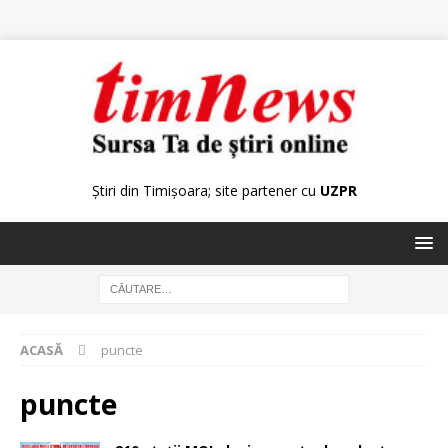
Știri din Timișoara; site partener cu
UZPR
ACASĂ
puncte
puncte