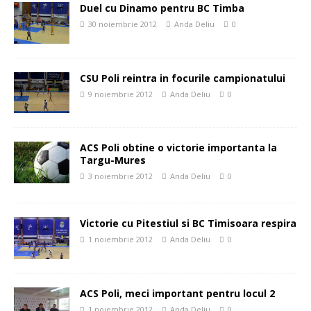
Duel cu Dinamo pentru BC Timba
30 noiembrie 2012
Anda Deliu
0
CSU Poli reintra in focurile campionatului
9 noiembrie 2012
Anda Deliu
0
ACS Poli obtine o victorie importanta la
Targu-Mures
3 noiembrie 2012
Anda Deliu
0
Victorie cu Pitestiul si BC Timisoara respira
1 noiembrie 2012
Anda Deliu
0
ACS Poli, meci important pentru locul 2
1 noiembrie 2012
Anda Deliu
0