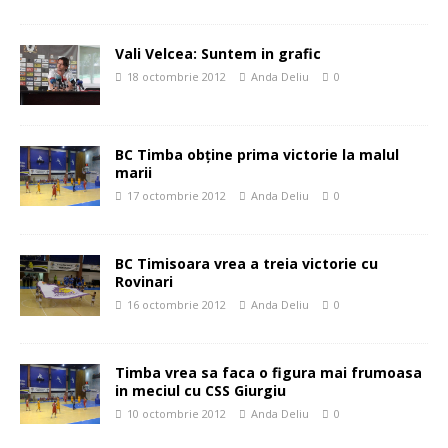
Vali Velcea: Suntem in grafic
18 octombrie 2012
Anda Deliu
0
BC Timba obţine prima victorie la malul
marii
17 octombrie 2012
Anda Deliu
0
BC Timisoara vrea a treia victorie cu
Rovinari
16 octombrie 2012
Anda Deliu
0
Timba vrea sa faca o figura mai frumoasa
in meciul cu CSS Giurgiu
10 octombrie 2012
Anda Deliu
0