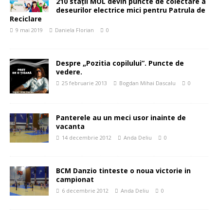
210 stații MOL devin puncte de colectare a
deseurilor electrice mici pentru Patrula de
Reciclare
9 mai 2019
Daniela Florian
0
Despre „Pozitia copilului”. Puncte de
vedere.
25 februarie 2013
Bogdan Mihai Dascalu
0
Panterele au un meci usor inainte de
vacanta
14 decembrie 2012
Anda Deliu
0
BCM Danzio tinteste o noua victorie in
campionat
6 decembrie 2012
Anda Deliu
0