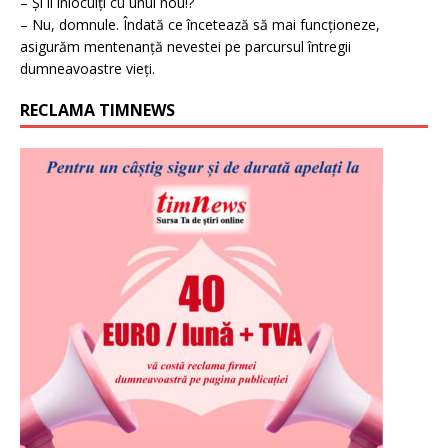
– Și îl înlocuiți cu unul nou!?
– Nu, domnule. Îndată ce încetează să mai funcționeze,
asigurăm mentenanță nevestei pe parcursul întregii
dumneavoastre vieți.
RECLAMA TIMNEWS