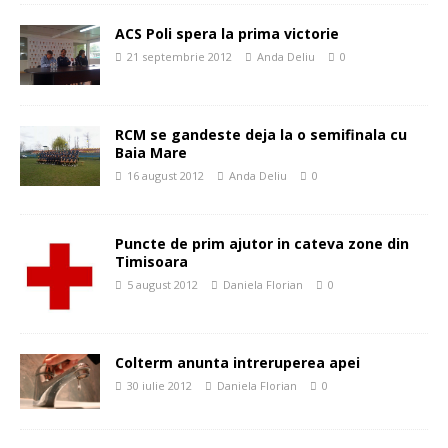
ACS Poli spera la prima victorie
21 septembrie 2012
Anda Deliu
0
RCM se gandeste deja la o semifinala cu
Baia Mare
16 august 2012
Anda Deliu
0
Puncte de prim ajutor in cateva zone din
Timisoara
5 august 2012
Daniela Florian
0
Colterm anunta intreruperea apei
30 iulie 2012
Daniela Florian
0