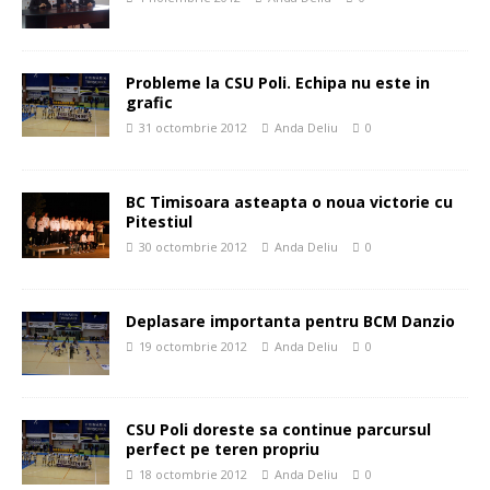
Probleme la CSU Poli. Echipa nu este in
grafic
31 octombrie 2012
Anda Deliu
0
BC Timisoara asteapta o noua victorie cu
Pitestiul
30 octombrie 2012
Anda Deliu
0
Deplasare importanta pentru BCM Danzio
19 octombrie 2012
Anda Deliu
0
CSU Poli doreste sa continue parcursul
perfect pe teren propriu
18 octombrie 2012
Anda Deliu
0