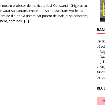
ţie la expoziţie în Reşiţa!
BANAT
l nostru profesor de muzica a fost Constantin Grigorascu.
invatat sa cantam. Impreuna. Sa ne ascultam vocile. Sa
tam de dirijor. Sa urcam cat putem de inalt, si sa coboram,
utem, spre basi.
[…]
BAN
Un ti
bășcă
– Asi
– Da,
– Și î
– Nu,
funcț
parcu
REC