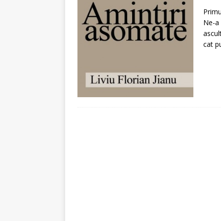
[ 5 august 2026 ]
Invita
Primu
Ne-a 
ascul
cat p