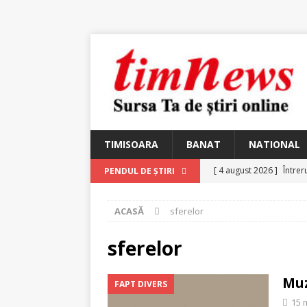
TIMISOARA
BANAT
NATIONAL
[ 4 august 2026 ]
Întrer
PENDUL DE ȘTIRI
[ 4 august 2026 ]
In Mem
ACASĂ
sferelor
25 martie 1926 – fugit 
[ 2 august 2026 ]
Relicv
sferelor
[ 2 august 2026 ]
Noi C
Muz
FAPT DIVERS
Ungureanu, Constantin
15 