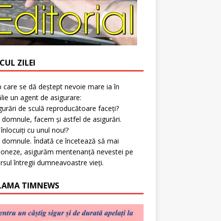
CUL ZILEI
p care se dă deștept nevoie mare ia în
lie un agent de asigurare:
gurări de sculă reproducătoare faceți?
 domnule, facem și astfel de asigurări.
l înlocuiți cu unul nou!?
 domnule. Îndată ce încetează să mai
ioneze, asigurăm mentenanță nevestei pe
rsul întregii dumneavoastre vieți.
LAMA TIMNEWS