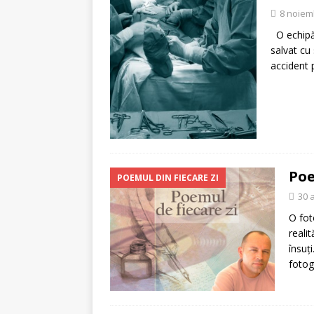
[ 5 august 2026 ]
Invita
8 noiem
O echipă 
salvat cu
accident 
Poe
POEMUL DIN FIECARE ZI
30 
O fot
realit
însuți
fotog