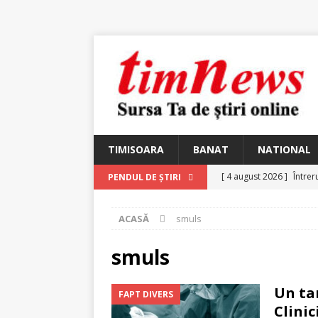
TIMISOARA
BANAT
NATIONAL
[ 4 august 2026 ]
Întrer
PENDUL DE ȘTIRI
[ 4 august 2026 ]
In Mem
ACASĂ
smuls
25 martie 1926 – fugit 
[ 2 august 2026 ]
Relicv
smuls
[ 2 august 2026 ]
Noi C
Un ta
FAPT DIVERS
Ungureanu, Constantin
Clini