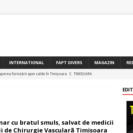
INTERNATIONAL
FAPT DIVERS
MAGAZIN
RE
uperea furnizării apei calde în Timișoara
TIMISOARA
oriam Profesorul Ștefan Gavrilescu – 100 de ani de la naștere –
EDI
irreparabile tempus
TIMISOARA
a Sf. Francisc de Assisi la Arad
BANAT
etățeni de Onoare ai Timișoarei acad. Toma Dordea, Cornel
nar cu bratul smuls, salvat de medicii
 Flondor
MAGAZIN
cii de Chirurgie Vascularã Timisoara