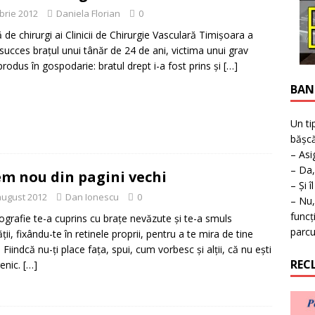
ţie la expoziţie în Reşiţa!
BANAT
brie 2012
Daniela Florian
0
de chirurgi ai Clinicii de Chirurgie Vasculară Timişoara a
 succes braţul unui tânăr de 24 de ani, victima unui grav
produs în gospodarie: bratul drept i-a fost prins şi
[…]
BAN
Un ti
bășcă
– Asi
– Da,
m nou din pagini vechi
– Și î
august 2012
Dan Ionescu
0
– Nu,
funcț
ografie te-a cuprins cu brațe nevăzute și te-a smuls
parcu
ății, fixându-te în retinele proprii, pentru a te mira de tine
. Fiindcă nu-ți place fața, spui, cum vorbesc și alții, că nu ești
REC
enic.
[…]