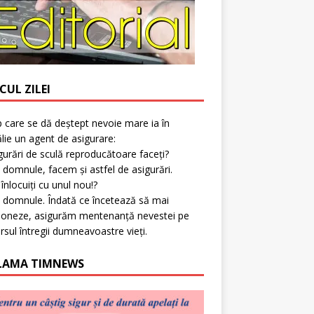
CUL ZILEI
p care se dă deștept nevoie mare ia în
lie un agent de asigurare:
gurări de sculă reproducătoare faceți?
 domnule, facem și astfel de asigurări.
l înlocuiți cu unul nou!?
 domnule. Îndată ce încetează să mai
ioneze, asigurăm mentenanță nevestei pe
rsul întregii dumneavoastre vieți.
LAMA TIMNEWS