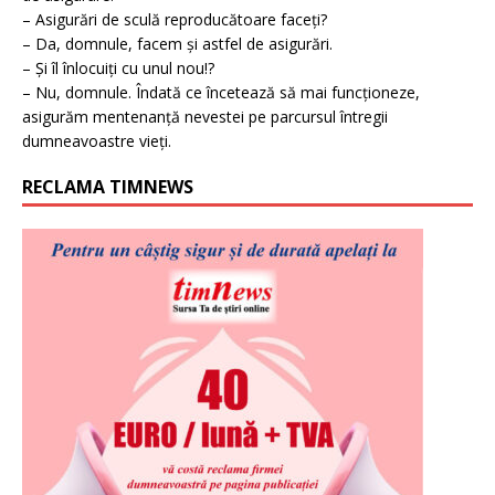
– Asigurări de sculă reproducătoare faceți?
– Da, domnule, facem și astfel de asigurări.
– Și îl înlocuiți cu unul nou!?
– Nu, domnule. Îndată ce încetează să mai funcționeze,
asigurăm mentenanță nevestei pe parcursul întregii
dumneavoastre vieți.
RECLAMA TIMNEWS