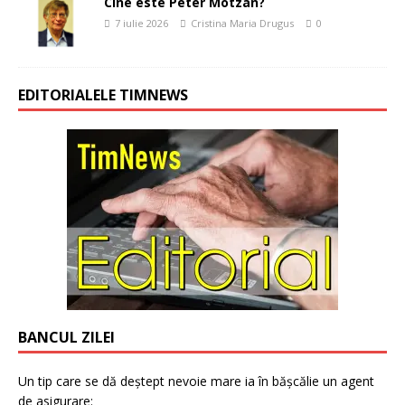
Cine este Peter Motzan?
7 iulie 2026
Cristina Maria Drugus
0
EDITORIALELE TIMNEWS
BANCUL ZILEI
Un tip care se dă deștept nevoie mare ia în bășcălie un agent
de asigurare: