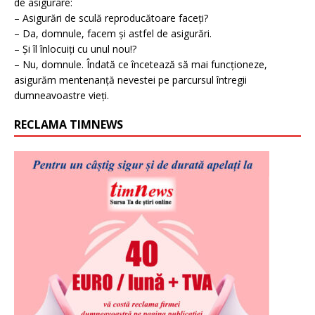
de asigurare:
– Asigurări de sculă reproducătoare faceți?
– Da, domnule, facem și astfel de asigurări.
– Și îl înlocuiți cu unul nou!?
– Nu, domnule. Îndată ce încetează să mai funcționeze,
asigurăm mentenanță nevestei pe parcursul întregii
dumneavoastre vieți.
RECLAMA TIMNEWS