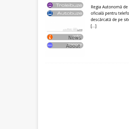
[ 5 august 2026 ]
Invita
Regia Autonomă de Tr
oficială pentru tele
descărcată de pe sit
[…]