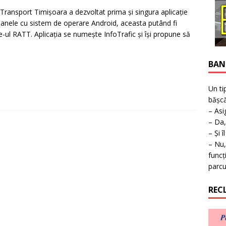
ţie la expoziţie în Reşiţa!
BANAT
ansport Timișoara a dezvoltat prima și singura aplicație
foanele cu sistem de operare Android, aceasta putând fi
e-ul RATT. Aplicația se numește InfoTrafic și își propune să
BAN
Un ti
bășcă
– Asi
– Da,
– Și î
– Nu,
funcț
parcu
REC