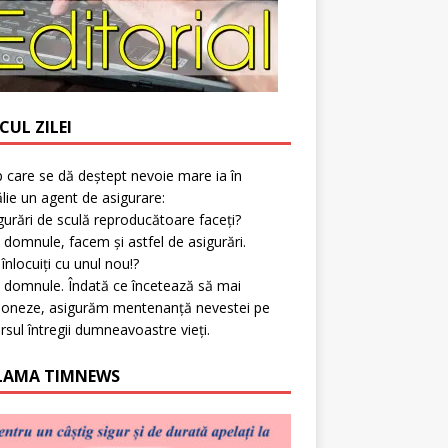
CUL ZILEI
p care se dă deștept nevoie mare ia în
lie un agent de asigurare:
gurări de sculă reproducătoare faceți?
 domnule, facem și astfel de asigurări.
l înlocuiți cu unul nou!?
 domnule. Îndată ce încetează să mai
ioneze, asigurăm mentenanță nevestei pe
rsul întregii dumneavoastre vieți.
LAMA TIMNEWS