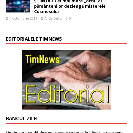
ȘTIINȚĂ / Cel mai mare „ochi” al
pământenilor dezleagă misterele
Cosmosului
4 octombrie 2011
Anda Deliu
0
EDITORIALELE TIMNEWS
BANCUL ZILEI
Un tip care se dă deștept nevoie mare ia în bășcălie un agent