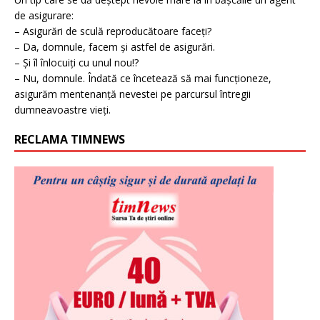
de asigurare:
– Asigurări de sculă reproducătoare faceți?
– Da, domnule, facem și astfel de asigurări.
– Și îl înlocuiți cu unul nou!?
– Nu, domnule. Îndată ce încetează să mai funcționeze,
asigurăm mentenanță nevestei pe parcursul întregii
dumneavoastre vieți.
RECLAMA TIMNEWS