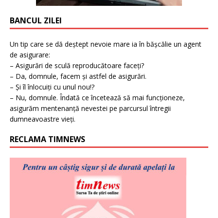
BANCUL ZILEI
Un tip care se dă deștept nevoie mare ia în bășcălie un agent
de asigurare:
– Asigurări de sculă reproducătoare faceți?
– Da, domnule, facem și astfel de asigurări.
– Și îl înlocuiți cu unul nou!?
– Nu, domnule. Îndată ce încetează să mai funcționeze,
asigurăm mentenanță nevestei pe parcursul întregii
dumneavoastre vieți.
RECLAMA TIMNEWS