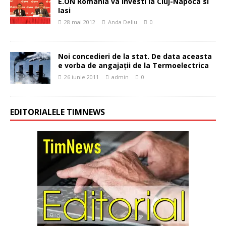
E.ON Romania va investi la Cluj-Napoca si
Iasi
28 mai 2012
Anda Deliu
0
Noi concedieri de la stat. De data aceasta
e vorba de angajaţii de la Termoelectrica
26 iunie 2011
admin
0
EDITORIALELE TIMNEWS