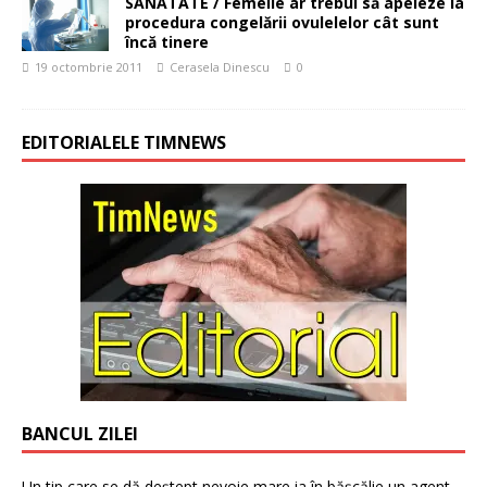
SĂNĂTATE / Femeile ar trebui să apeleze la
procedura congelării ovulelelor cât sunt
încă tinere
19 octombrie 2011
Cerasela Dinescu
0
EDITORIALELE TIMNEWS
BANCUL ZILEI
Un tip care se dă deștept nevoie mare ia în bășcălie un agent