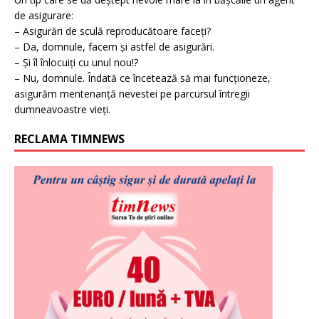
de asigurare:
– Asigurări de sculă reproducătoare faceți?
– Da, domnule, facem și astfel de asigurări.
– Și îl înlocuiți cu unul nou!?
– Nu, domnule. Îndată ce încetează să mai funcționeze,
asigurăm mentenanță nevestei pe parcursul întregii
dumneavoastre vieți.
RECLAMA TIMNEWS