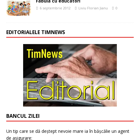
Fabula cu educatori
6 septembrie 2012
Liviu Florian Jianu
0
EDITORIALELE TIMNEWS
BANCUL ZILEI
Un tip care se dă deștept nevoie mare ia în bășcălie un agent
de asigurare: