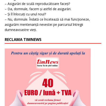
– Asigurări de sculă reproducătoare faceți?
– Da, domnule, facem și astfel de asigurări.
– Și îl înlocuiți cu unul nou!?
– Nu, domnule. Îndată ce încetează să mai funcționeze,
asigurăm mentenanță nevestei pe parcursul întregii
dumneavoastre vieți.
RECLAMA TIMNEWS