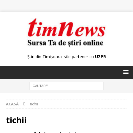
Știri din Timișoara; site partener cu
UZPR
ACASĂ
tichii
tichii