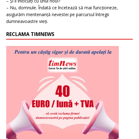
– Și îl înlocuiți cu unul nou!?
– Nu, domnule. Îndată ce încetează să mai funcționeze,
asigurăm mentenanță nevestei pe parcursul întregii
dumneavoastre vieți.
RECLAMA TIMNEWS