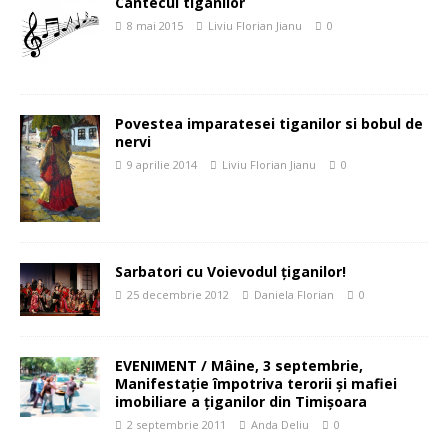
Cantecul tiganilor
8 mai 2015
Liviu Florian Jianu
0
Povestea imparatesei tiganilor si bobul de
nervi
9 aprilie 2014
Liviu Florian Jianu
0
Sarbatori cu Voievodul ţiganilor!
25 decembrie 2012
Daniela Florian
0
EVENIMENT / Mâine, 3 septembrie,
Manifestație împotriva terorii și mafiei
imobiliare a țiganilor din Timișoara
2 septembrie 2011
Anda Deliu
0