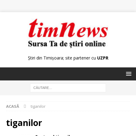
Știri din Timișoara; site partener cu
UZPR
ACASĂ
tiganilor
tiganilor