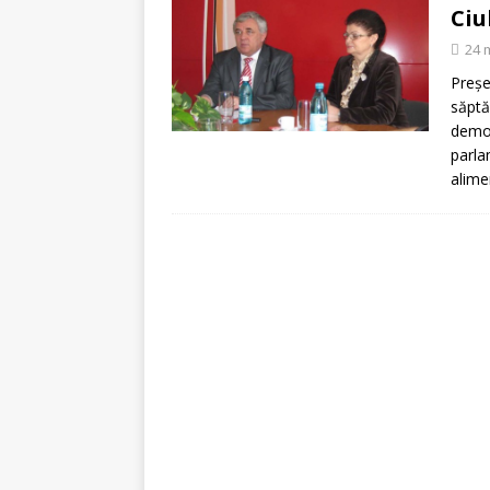
[ 5 august 2026 ]
Invita
Ci
24 
Preşe
săptă
democ
parla
alime