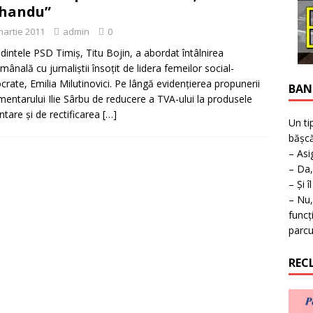
ţie la expoziţie în Reşiţa!
BANAT
uhandu”
martie 2011
admin
0
dintele PSD Timiş, Titu Bojin, a abordat întâlnirea
mânală cu jurnaliştii însoţit de lidera femeilor social-
rate, Emilia Milutinovici. Pe lângă evidenţierea propunerii
BAN
mentarului Ilie Sârbu de reducere a TVA-ului la produsele
ntare şi de rectificarea
[…]
Un ti
bășcă
– Asi
– Da,
– Și î
– Nu,
funcț
parcu
REC