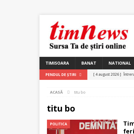
TIMISOARA
BANAT
NATIONAL
[ 4 august 2026 ]
Întrer
PENDUL DE ȘTIRI
[ 4 august 2026 ]
In Mem
ACASĂ
titu bo
25 martie 1926 – fugit 
[ 2 august 2026 ]
Relicv
titu bo
[ 2 august 2026 ]
Noi C
Tim
POLITICA
Ungureanu, Constantin
fer