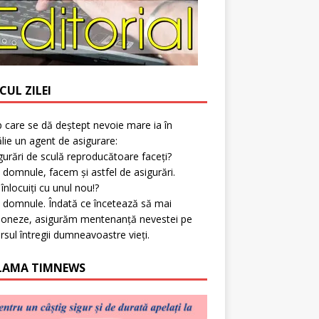
CUL ZILEI
p care se dă deștept nevoie mare ia în
lie un agent de asigurare:
gurări de sculă reproducătoare faceți?
 domnule, facem și astfel de asigurări.
l înlocuiți cu unul nou!?
 domnule. Îndată ce încetează să mai
ioneze, asigurăm mentenanță nevestei pe
rsul întregii dumneavoastre vieți.
LAMA TIMNEWS