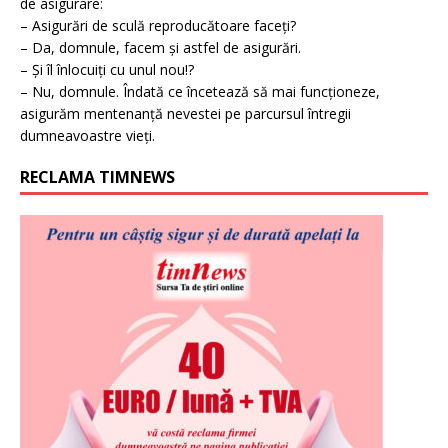
de asigurare:
– Asigurări de sculă reproducătoare faceți?
– Da, domnule, facem și astfel de asigurări.
– Și îl înlocuiți cu unul nou!?
– Nu, domnule. Îndată ce încetează să mai funcționeze,
asigurăm mentenanță nevestei pe parcursul întregii
dumneavoastre vieți.
RECLAMA TIMNEWS