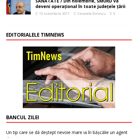
SĂNĂTATE / Din noiembrie, SMURD va
deveni operaţional în toate judeţele ţării
15 octombrie 2011
Cerasela Dinescu
0
EDITORIALELE TIMNEWS
BANCUL ZILEI
Un tip care se dă deștept nevoie mare ia în bășcălie un agent