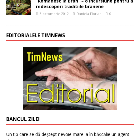
“Romanesc la Bran” – o incursiune pentru a
redescoperi traditiile branene
3 octombrie 2012
Daniela Florian
0
EDITORIALELE TIMNEWS
BANCUL ZILEI
Un tip care se dă deștept nevoie mare ia în bășcălie un agent