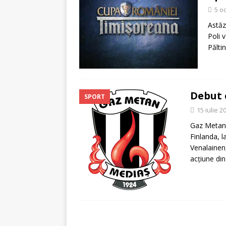
[ 5 august 2026 ]
Invita
5 o
Astăz
Poli 
Pălti
Debut 
SPORT
15 iulie 2
Gaz Metan 
Finlanda, l
Venalainen
acţiune di