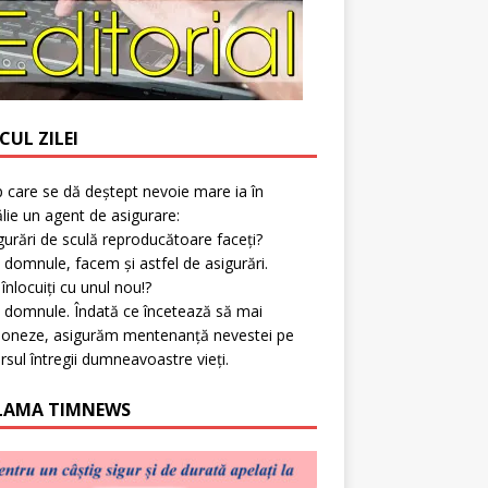
CUL ZILEI
p care se dă deștept nevoie mare ia în
lie un agent de asigurare:
gurări de sculă reproducătoare faceți?
 domnule, facem și astfel de asigurări.
l înlocuiți cu unul nou!?
 domnule. Îndată ce încetează să mai
ioneze, asigurăm mentenanță nevestei pe
rsul întregii dumneavoastre vieți.
LAMA TIMNEWS