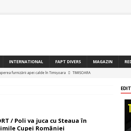
INTERNATIONAL
FAPT DIVERS
MAGAZIN
RE
uperea furnizării apei calde în Timișoara
TIMISOARA
oriam Profesorul Ștefan Gavrilescu – 100 de ani de la naștere –
EDI
irreparabile tempus
TIMISOARA
a Sf. Francisc de Assisi la Arad
BANAT
etățeni de Onoare ai Timișoarei acad. Toma Dordea, Cornel
RT / Poli va juca cu Steaua în
 Flondor
MAGAZIN
imile Cupei României