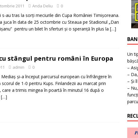
ţie la expoziţie în Reşiţa!
BANAT
ctombrie 2011
Anda Deliu
0
i s-au tras la sorţi meciurile din Cupa României Timişoreana.
va juca în data de 25 octombrie cu Steaua pe Stadionul „Dan
nişanu” pentru un bilet în sferturi şi o speranţă în plus la
[…]
BAN
Un ti
cu stângul pentru români în Europa
bășcă
011
admin
0
– Asi
– Da,
Mediaş şi-a început parcursul european cu înfrângere în
– Și î
a scorul de 1-0 pentru Kups. Finlandezii au marcat prin
– Nu,
, care a trimis mingea în poartă în minutul 16 după o
funcț
n
[…]
parcu
REC