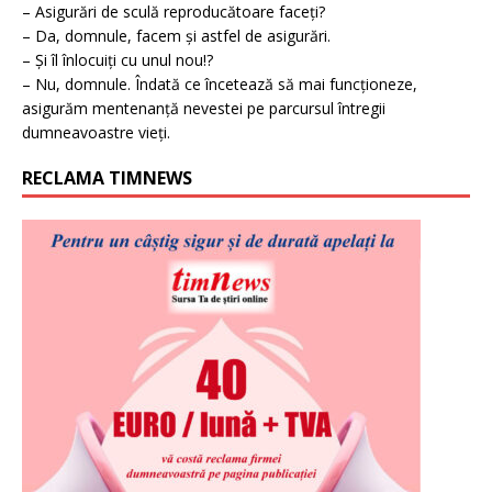
– Asigurări de sculă reproducătoare faceți?
– Da, domnule, facem și astfel de asigurări.
– Și îl înlocuiți cu unul nou!?
– Nu, domnule. Îndată ce încetează să mai funcționeze,
asigurăm mentenanță nevestei pe parcursul întregii
dumneavoastre vieți.
RECLAMA TIMNEWS