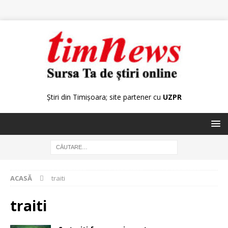
Știri din Timișoara; site partener cu
UZPR
ACASĂ
traiti
traiti