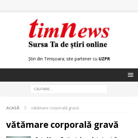
Știri din Timișoara; site partener cu
UZPR
ACASĂ
vătămare corporală gravă
vătămare corporală gravă