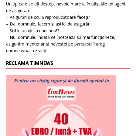
Un tip care se dă deștept nevoie mare ia în bășcălie un agent
de asigurare:
– Asigurări de sculă reproducătoare faceți?
– Da, domnule, facem și astfel de asigurări.
– Și îl înlocuiți cu unul nou!?
– Nu, domnule. Îndată ce încetează să mai funcționeze,
asigurăm mentenanță nevestei pe parcursul întregii
dumneavoastre vieți.
RECLAMA TIMNEWS