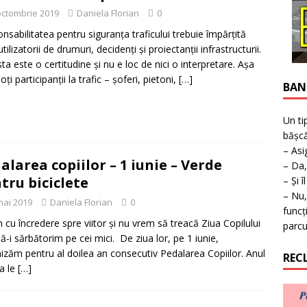
ţie la expoziţie în Reşiţa!
BANAT
octombrie 2019
Daniela Florian
0
nsabilitatea pentru siguranța traficului trebuie împărțită
utilizatorii de drumuri, decidenți și proiectanții infrastructurii.
ta este o certitudine și nu e loc de nici o interpretare. Așa
ți participanții la trafic – șoferi, pietoni,
[…]
BAN
Un ti
bășcă
– Asi
alarea copiilor – 1 iunie – Verde
– Da,
tru biciclete
– Și î
– Nu,
mai 2019
Daniela Florian
0
funcț
m cu încredere spre viitor și nu vrem să treacă Ziua Copilului
parcu
să-i sărbătorim pe cei mici. De ziua lor, pe 1 iunie,
izăm pentru al doilea an consecutiv Pedalarea Copiilor. Anul
REC
a le
[…]