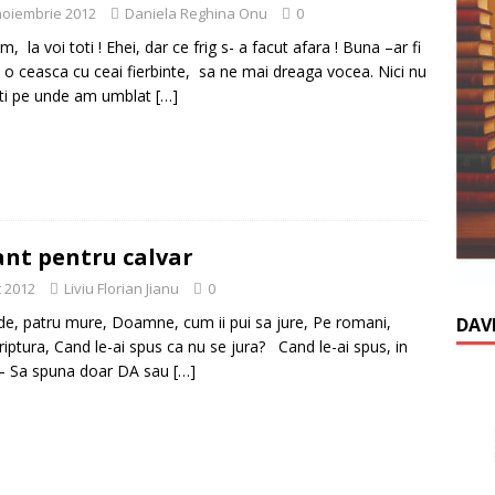
noiembrie 2012
Daniela Reghina Onu
0
, la voi toti ! Ehei, dar ce frig s- a facut afara ! Buna –ar fi
o ceasca cu ceai fierbinte, sa ne mai dreaga vocea. Nici nu
ti pe unde am umblat
[…]
nt pentru calvar
 2012
Liviu Florian Jianu
0
de, patru mure, Doamne, cum ii pui sa jure, Pe romani,
DAV
riptura, Cand le-ai spus ca nu se jura? Cand le-ai spus, in
 – Sa spuna doar DA sau
[…]