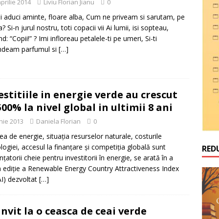
prilie 2014
Liviu Florian Jianu
0
ai aduci aminte, floare alba, Cum ne priveam si sarutam, pe
? Si-n jurul nostru, toti copacii vii Ai lumii, isi sopteau,
d: “Copii!” ? Imi infloreau petalele-ti pe umeri, Si-ti
ndeam parfumul si
[…]
estitiile in energie verde au crescut
500% la nivel global in ultimii 8 ani
unie 2013
Daniela Florian
0
ea de energie, situaţia resurselor naturale, costurile
logiei, accesul la finanţare şi competiţia globală sunt
RED
nţatorii cheie pentru investitorii în energie, se arată în a
 ediţie a Renewable Energy Country Attractiveness Index
I) dezvoltat
[…]
invit la o ceasca de ceai verde