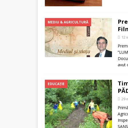
Pre
MEDIU & AGRICULTURĂ
Fil
12 
Premi
“LUMI
Docum
avut
Tim
EDUCAŢIE
PĂD
29 
Primă
Agric
Inspe
ŞANSĂ