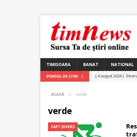
TIMISOARA
BANAT
NATIONAL
[ 4 august 2026 ]
Întrer
PENDUL DE ȘTIRI
[ 4 august 2026 ]
In Mem
ACASĂ
verde
25 martie 1926 – fugit 
[ 2 august 2026 ]
Relicv
verde
[ 2 august 2026 ]
Noi C
Res
FAPT DIVERS
Ungureanu, Constantin
tra