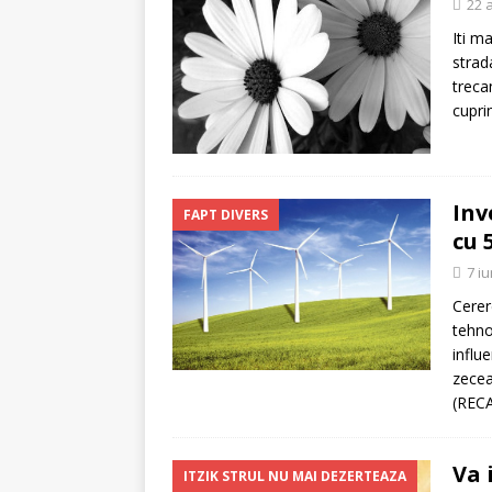
22 a
Iti m
strada
trecan
cupri
Inv
FAPT DIVERS
cu 
7 i
Cerer
tehno
influe
zecea
(RECA
Va 
ITZIK STRUL NU MAI DEZERTEAZA