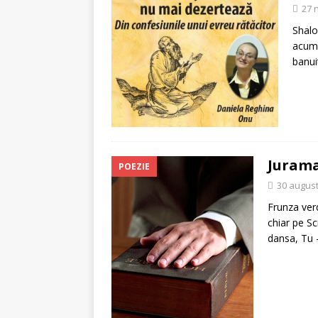
27 
Shalom
acum 
banui
Jurama
POEZIE
30 august
Frunza ver
chiar pe Sc
dansa, Tu