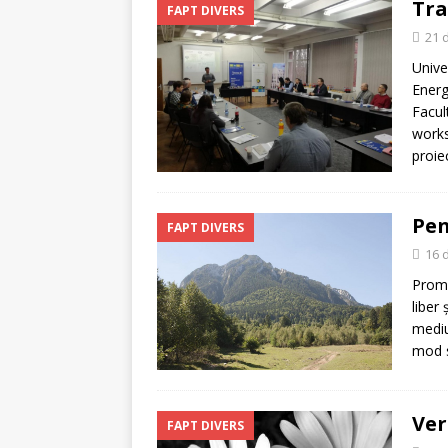
Tra
FAPT DIVERS
21 
Unive
Energ
Facul
works
proiec
Pen
FAPT DIVERS
16 
Promo
liber
mediu
mod 
Ver
FAPT DIVERS