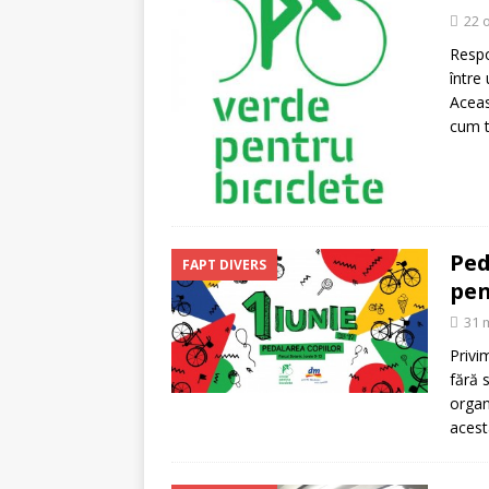
[ 5 august 2026 ]
Invita
22 
Respo
între 
Aceas
cum to
Ped
FAPT DIVERS
pen
31 
Privi
fără 
organ
acest