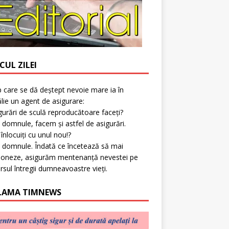
CUL ZILEI
p care se dă deștept nevoie mare ia în
lie un agent de asigurare:
gurări de sculă reproducătoare faceți?
 domnule, facem și astfel de asigurări.
l înlocuiți cu unul nou!?
 domnule. Îndată ce încetează să mai
ioneze, asigurăm mentenanță nevestei pe
rsul întregii dumneavoastre vieți.
LAMA TIMNEWS