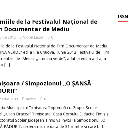
ISSN
miile de la Festivalul Naţional de
m Documentar de Mediu
iunie 2012
Viorel Lazar
0
ile de la Festivalul Naţional de Film Documentar de Mediu
NA VERDE” ed. a II a Craiova, iunie 2012 Festivalul de Film
entar de Mediu ,,Lumina verde”, aflat la ediţia a II-a, a
 ca
[…]
işoara / Simpozionul „O ŞANSĂ
URII”
martie 2011
admin
0
ria Municipiului Timişoara împreună cu Grupul Şcolar
ol „Iulian Dracea” Timişoara, Casa Corpului Didactic Timiş şi
ctoratul Şcolar Judeţean Timiş vă invită la Simpozionul „O
 PĂDURII”, programat pe data de 31 martie şi care
[…]