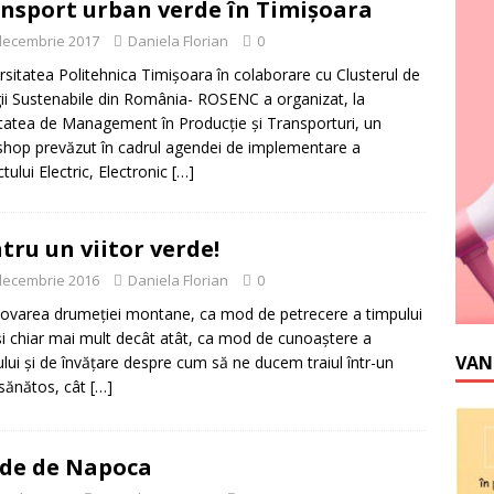
nsport urban verde în Timișoara
decembrie 2017
Daniela Florian
0
rsitatea Politehnica Timișoara în colaborare cu Clusterul de
ii Sustenabile din România- ROSENC a organizat, la
tatea de Management în Producție și Transporturi, un
hop prevăzut în cadrul agendei de implementare a
tului Electric, Electronic
[…]
tru un viitor verde!
decembrie 2016
Daniela Florian
0
varea drumeției montane, ca mod de petrecere a timpului
 și chiar mai mult decât atât, ca mod de cunoaștere a
VAN
lui și de învățare despre cum să ne ducem traiul într-un
sănătos, cât
[…]
de de Napoca