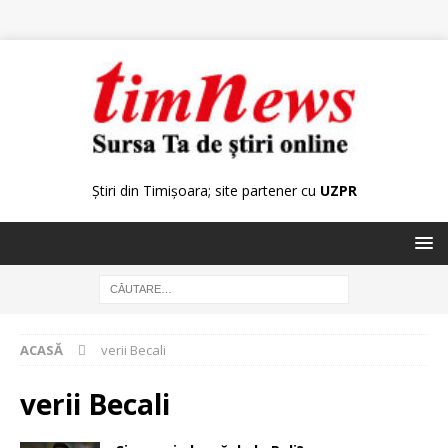
Știri din Timișoara; site partener cu
UZPR
ACASĂ
verii Becali
verii Becali