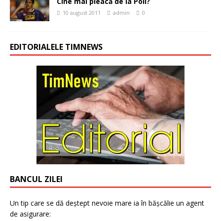
Cine mai pleacă de la Poli?
10 august 2011
admin
0
EDITORIALELE TIMNEWS
BANCUL ZILEI
Un tip care se dă deștept nevoie mare ia în bășcălie un agent
de asigurare: