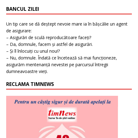
BANCUL ZILEI
Un tip care se dă deștept nevoie mare ia în bășcălie un agent
de asigurare:
– Asigurări de sculă reproducătoare faceți?
– Da, domnule, facem și astfel de asigurări.
– Și îl înlocuiți cu unul nou!?
– Nu, domnule. Îndată ce încetează să mai funcționeze,
asigurăm mentenanță nevestei pe parcursul întregii
dumneavoastre vieți.
RECLAMA TIMNEWS