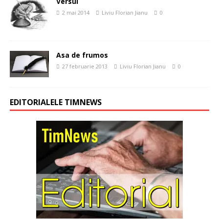
Versul
2 mai 2014
Liviu Florian Jianu
0
Asa de frumos
27 februarie 2013
Liviu Florian Jianu
0
EDITORIALELE TIMNEWS