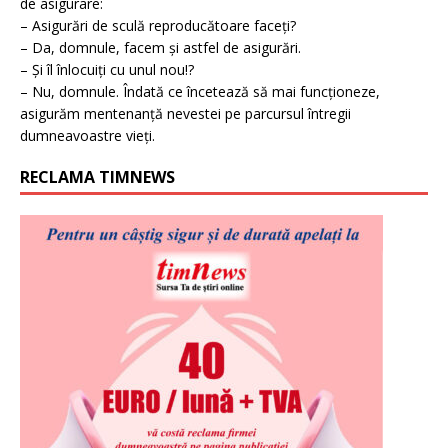
de asigurare:
– Asigurări de sculă reproducătoare faceți?
– Da, domnule, facem și astfel de asigurări.
– Și îl înlocuiți cu unul nou!?
– Nu, domnule. Îndată ce încetează să mai funcționeze,
asigurăm mentenanță nevestei pe parcursul întregii
dumneavoastre vieți.
RECLAMA TIMNEWS