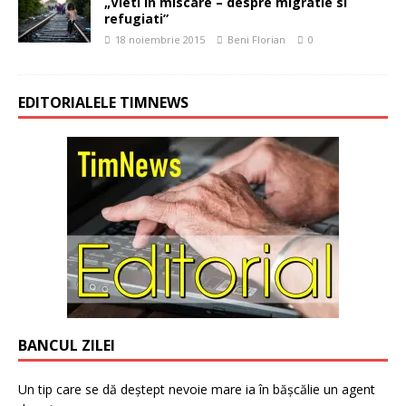
„Vieti in miscare – despre migratie si
refugiati”
18 noiembrie 2015
Beni Florian
0
EDITORIALELE TIMNEWS
BANCUL ZILEI
Un tip care se dă deștept nevoie mare ia în bășcălie un agent