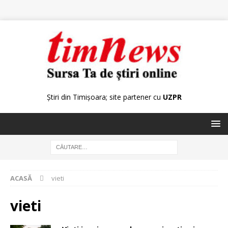
Știri din Timișoara; site partener cu
UZPR
ACASĂ
vieti
vieti