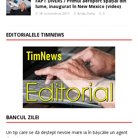
FAPT DIVERS / Primul aeroport spaţial din
lume, inaugurat în New Mexico (video)
18 octombrie 2011
Anda Deliu
0
EDITORIALELE TIMNEWS
BANCUL ZILEI
Un tip care se dă deștept nevoie mare ia în bășcălie un agent