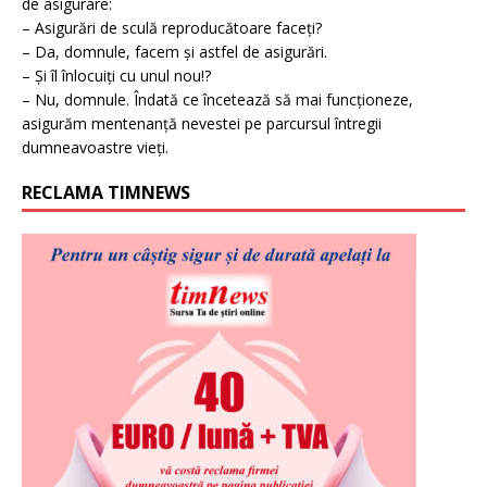
de asigurare:
– Asigurări de sculă reproducătoare faceți?
– Da, domnule, facem și astfel de asigurări.
– Și îl înlocuiți cu unul nou!?
– Nu, domnule. Îndată ce încetează să mai funcționeze,
asigurăm mentenanță nevestei pe parcursul întregii
dumneavoastre vieți.
RECLAMA TIMNEWS