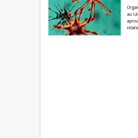
[ 5 august 2026 ]
Invita
Organ
au că
aproa
relat