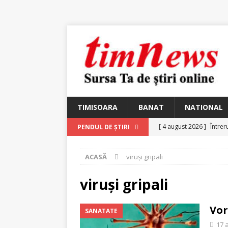
TIMISOARA
BANAT
NATIONAL
[ 4 august 2026 ]
Întrer
PENDUL DE ȘTIRI
[ 4 august 2026 ]
In Mem
ACASĂ
viruși gripali
25 martie 1926 – fugit 
[ 2 august 2026 ]
Relicv
viruși gripali
[ 2 august 2026 ]
Noi C
Vor
SANATATE
Ungureanu, Constantin
17 a