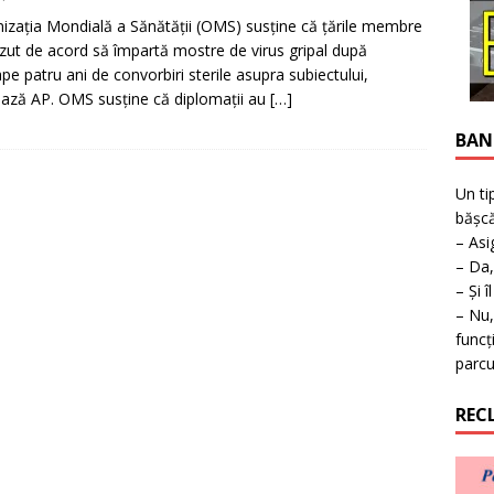
ţie la expoziţie în Reşiţa!
BANAT
izaţia Mondială a Sănătăţii (OMS) susţine că ţările membre
zut de acord să împartă mostre de virus gripal după
pe patru ani de convorbiri sterile asupra subiectului,
ează AP. OMS susţine că diplomaţii au
[…]
BAN
Un ti
bășcă
– Asi
– Da,
– Și î
– Nu,
funcț
parcu
REC