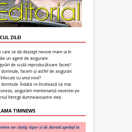
CUL ZILEI
p care se dă deștept nevoie mare ia în
lie un agent de asigurare:
gurări de sculă reproducătoare faceți?
 domnule, facem și astfel de asigurări.
l înlocuiți cu unul nou!?
 domnule. Îndată ce încetează să mai
ioneze, asigurăm mentenanță nevestei pe
rsul întregii dumneavoastre vieți.
LAMA TIMNEWS