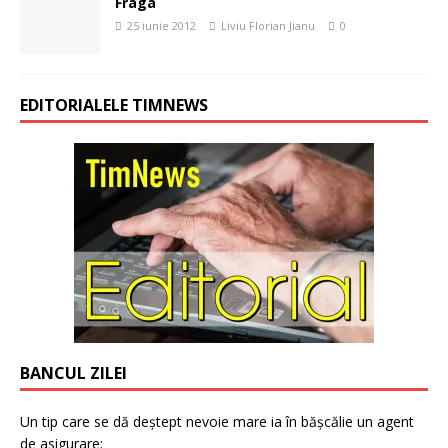
Fraga
25 iunie 2012
Liviu Florian Jianu
0
EDITORIALELE TIMNEWS
BANCUL ZILEI
Un tip care se dă deștept nevoie mare ia în bășcălie un agent
de asigurare: