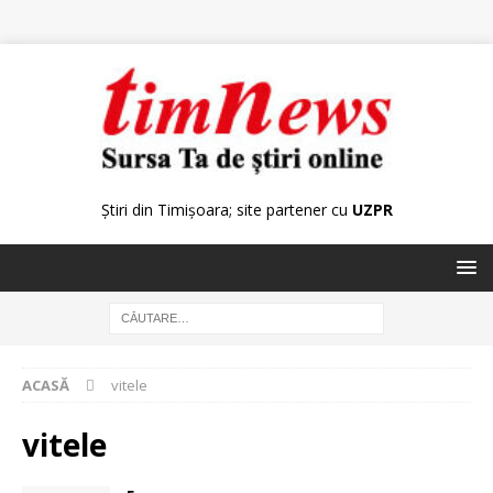
Știri din Timișoara; site partener cu
UZPR
ACASĂ
vitele
vitele