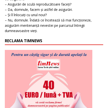
– Asigurări de sculă reproducătoare faceți?
– Da, domnule, facem și astfel de asigurări.
– Și îl înlocuiți cu unul nou!?
– Nu, domnule. Îndată ce încetează să mai funcționeze,
asigurăm mentenanță nevestei pe parcursul întregii
dumneavoastre vieți.
RECLAMA TIMNEWS