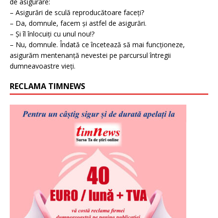
de asigurare:
– Asigurări de sculă reproducătoare faceți?
– Da, domnule, facem și astfel de asigurări.
– Și îl înlocuiți cu unul nou!?
– Nu, domnule. Îndată ce încetează să mai funcționeze,
asigurăm mentenanță nevestei pe parcursul întregii
dumneavoastre vieți.
RECLAMA TIMNEWS