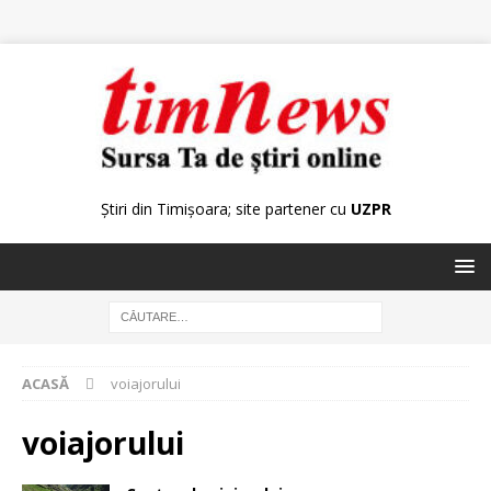
Știri din Timișoara; site partener cu
UZPR
ACASĂ
voiajorului
voiajorului