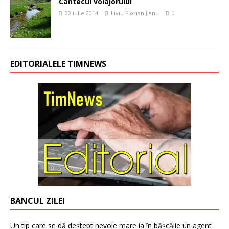
Cantecul voiajorului
22 iulie 2014
Liviu Florian Jianu
0
EDITORIALELE TIMNEWS
BANCUL ZILEI
Un tip care se dă deștept nevoie mare ia în bășcălie un agent