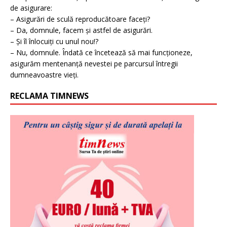
de asigurare:
– Asigurări de sculă reproducătoare faceți?
– Da, domnule, facem și astfel de asigurări.
– Și îl înlocuiți cu unul nou!?
– Nu, domnule. Îndată ce încetează să mai funcționeze,
asigurăm mentenanță nevestei pe parcursul întregii
dumneavoastre vieți.
RECLAMA TIMNEWS