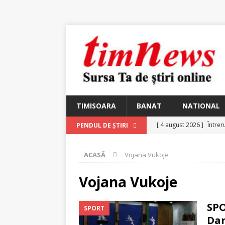
TIMISOARA
BANAT
NATIONAL
[ 4 august 2026 ]
Întrer
PENDUL DE ȘTIRI
[ 4 august 2026 ]
In Mem
ACASĂ
Vojana Vukoje
25 martie 1926 – fugit 
[ 2 august 2026 ]
Relicv
Vojana Vukoje
[ 2 august 2026 ]
Noi C
SPO
SPORT
Ungureanu, Constantin
Dan