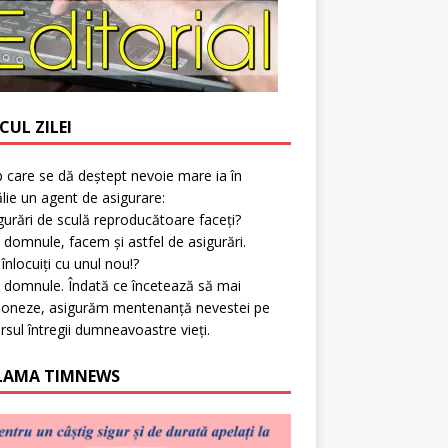
CUL ZILEI
p care se dă deștept nevoie mare ia în
lie un agent de asigurare:
gurări de sculă reproducătoare faceți?
 domnule, facem și astfel de asigurări.
l înlocuiți cu unul nou!?
 domnule. Îndată ce încetează să mai
ioneze, asigurăm mentenanță nevestei pe
rsul întregii dumneavoastre vieți.
LAMA TIMNEWS