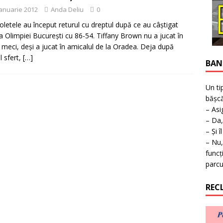
ţie la expoziţie în Reşiţa!
BANAT
ianuarie 2012
Anda Deliu
0
ioletele au început returul cu dreptul după ce au câştigat
a Olimpiei Bucureşti cu 86-54. Tiffany Brown nu a jucat în
 meci, deşi a jucat în amicalul de la Oradea. Deja după
l sfert,
[…]
BAN
Un ti
bășcă
– Asi
– Da,
– Și î
– Nu,
funcț
parcu
REC