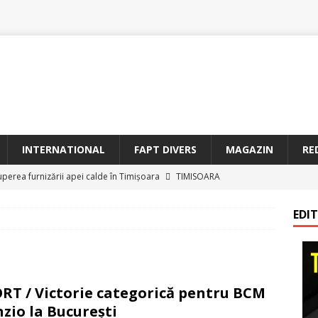
INTERNATIONAL
FAPT DIVERS
MAGAZIN
RE
uperea furnizării apei calde în Timișoara
TIMISOARA
oriam Profesorul Ștefan Gavrilescu – 100 de ani de la naștere –
EDI
irreparabile tempus
TIMISOARA
a Sf. Francisc de Assisi la Arad
BANAT
etățeni de Onoare ai Timișoarei acad. Toma Dordea, Cornel
RT / Victorie categorică pentru BCM
 Flondor
MAGAZIN
zio la Bucureşti