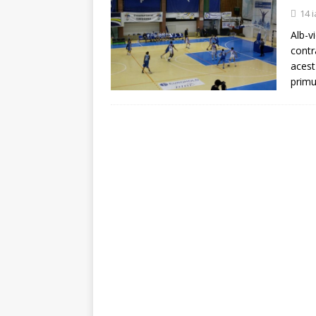
[ 5 august 2026 ]
Invita
14 
Alb-v
contr
acest
primu