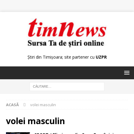
Știri din Timișoara; site partener cu
UZPR
ACASĂ
volei masculin
volei masculin