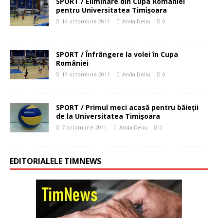
SPORT / Eliminare din Cupa României
pentru Universitatea Timişoara
14 octombrie 2011
Anda Deliu
0
SPORT / Înfrângere la volei în Cupa
României
13 octombrie 2011
Anda Deliu
0
SPORT / Primul meci acasă pentru băieţii
de la Universitatea Timişoara
7 octombrie 2011
Anda Deliu
0
EDITORIALELE TIMNEWS