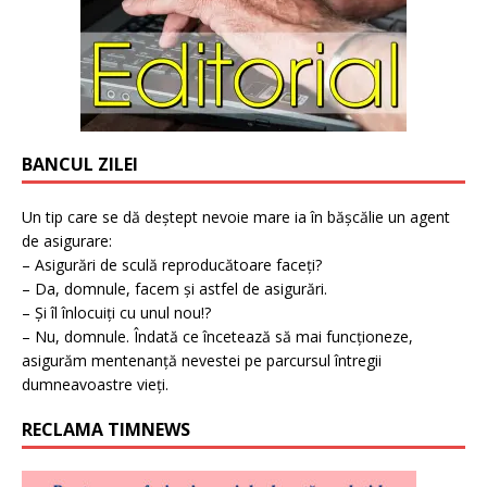
BANCUL ZILEI
Un tip care se dă deștept nevoie mare ia în bășcălie un agent
de asigurare:
– Asigurări de sculă reproducătoare faceți?
– Da, domnule, facem și astfel de asigurări.
– Și îl înlocuiți cu unul nou!?
– Nu, domnule. Îndată ce încetează să mai funcționeze,
asigurăm mentenanță nevestei pe parcursul întregii
dumneavoastre vieți.
RECLAMA TIMNEWS