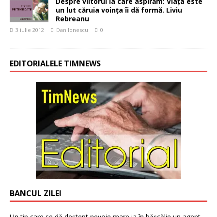
Despre viitorul la care aspirăm: Viața este
un lut căruia voința îi dă formă. Liviu
Rebreanu
3 iulie 2012
Dan Ionescu
0
EDITORIALELE TIMNEWS
BANCUL ZILEI
Un tip care se dă deștept nevoie mare ia în bășcălie un agent