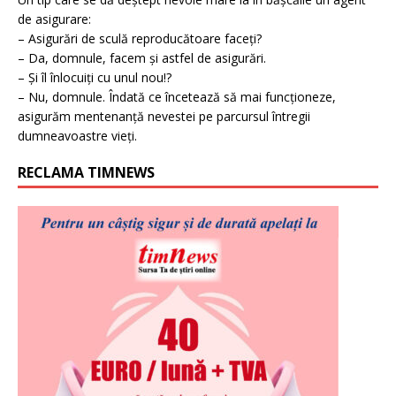
de asigurare:
– Asigurări de sculă reproducătoare faceți?
– Da, domnule, facem și astfel de asigurări.
– Și îl înlocuiți cu unul nou!?
– Nu, domnule. Îndată ce încetează să mai funcționeze,
asigurăm mentenanță nevestei pe parcursul întregii
dumneavoastre vieți.
RECLAMA TIMNEWS