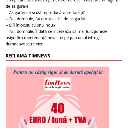
de asigurare:
– Asigurări de sculă reproducătoare faceți?
– Da, domnule, facem și astfel de asigurări.
– Și îl înlocuiți cu unul nou!?
– Nu, domnule. Îndată ce încetează să mai funcționeze,
asigurăm mentenanță nevestei pe parcursul întregii
dumneavoastre vieți.
RECLAMA TIMNEWS