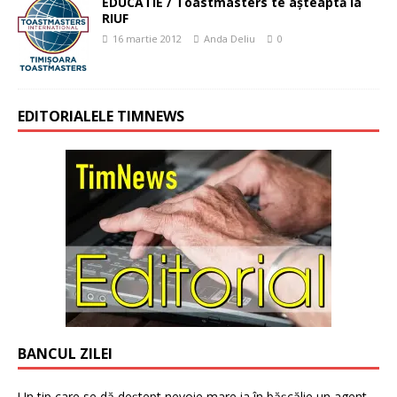
EDUCATIE / Toastmasters te aşteaptă la
RIUF
16 martie 2012
Anda Deliu
0
EDITORIALELE TIMNEWS
BANCUL ZILEI
Un tip care se dă deștept nevoie mare ia în bășcălie un agent