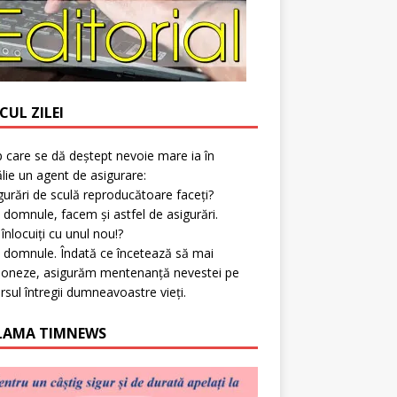
CUL ZILEI
p care se dă deștept nevoie mare ia în
lie un agent de asigurare:
gurări de sculă reproducătoare faceți?
 domnule, facem și astfel de asigurări.
l înlocuiți cu unul nou!?
 domnule. Îndată ce încetează să mai
ioneze, asigurăm mentenanță nevestei pe
rsul întregii dumneavoastre vieți.
LAMA TIMNEWS