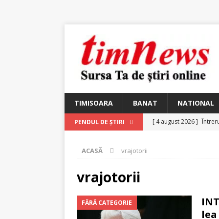
TIMISOARA
BANAT
NATIONAL
[ 4 august 2026 ]
Întrer
PENDUL DE ȘTIRI
[ 4 august 2026 ]
In Mem
ACASĂ
vrajotorii
25 martie 1926 – fugit 
[ 2 august 2026 ]
Relicv
vrajotorii
[ 2 august 2026 ]
Noi C
INT
FĂRĂ CATEGORIE
Ungureanu, Constantin
lea