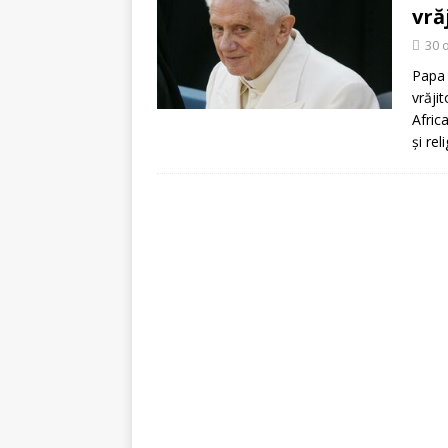
[ 5 august 2026 ]
Invita
vră
30 
Papa 
vrăji
Afric
şi rel