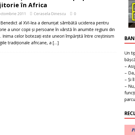
ţie la expoziţie în Reşiţa!
BANAT
jitorie în Africa
octombrie 2011
Cerasela Dinescu
0
Benedict al XVI-lea a denunţat sâmbătă uciderea pentru
torie a unor copii şi persoane în vârstă în anumite regiuni din
a. Inima celor botezaţi este uneori împărţită între creştinism
BAN
igiile tradiţionale africane, a
[…]
Un ti
bășcă
– Asi
– Da,
– Și î
– Nu,
funcț
parcu
REC