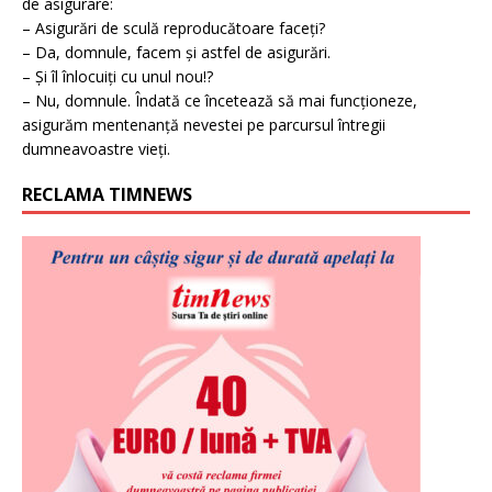
de asigurare:
– Asigurări de sculă reproducătoare faceți?
– Da, domnule, facem și astfel de asigurări.
– Și îl înlocuiți cu unul nou!?
– Nu, domnule. Îndată ce încetează să mai funcționeze,
asigurăm mentenanță nevestei pe parcursul întregii
dumneavoastre vieți.
RECLAMA TIMNEWS