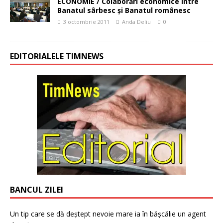
ECONOMIE / Colaborări economice între
Banatul sârbesc şi Banatul românesc
3 octombrie 2011
Anda Deliu
0
EDITORIALELE TIMNEWS
BANCUL ZILEI
Un tip care se dă deștept nevoie mare ia în bășcălie un agent