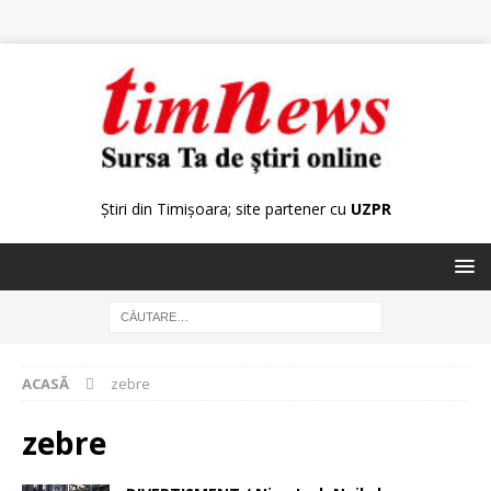
Știri din Timișoara; site partener cu
UZPR
ACASĂ
zebre
zebre