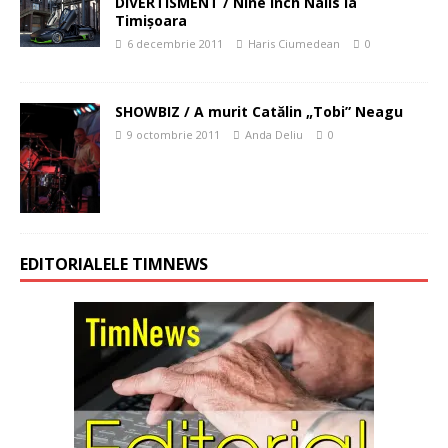
DIVERTISMENT / Nine Inch Nails la
Timişoara
6 decembrie 2011
Haris Ciumedean
0
SHOWBIZ / A murit Catălin „Tobi” Neagu
9 octombrie 2011
Anda Deliu
0
EDITORIALELE TIMNEWS