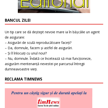
BANCUL ZILEI
Un tip care se dă deștept nevoie mare ia în bășcălie un agent
de asigurare:
– Asigurări de sculă reproducătoare faceți?
– Da, domnule, facem și astfel de asigurări.
– Și îl înlocuiți cu unul nou!?
– Nu, domnule. Îndată ce încetează să mai funcționeze,
asigurăm mentenanță nevestei pe parcursul întregii
dumneavoastre vieți.
RECLAMA TIMNEWS