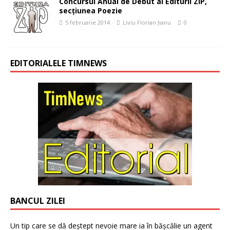
Concursul Anual de Debut al Editurii ZIP,
secţiunea Poezie
5 februarie 2014
Liviu Florian Jianu
0
EDITORIALELE TIMNEWS
BANCUL ZILEI
Un tip care se dă deștept nevoie mare ia în bășcălie un agent