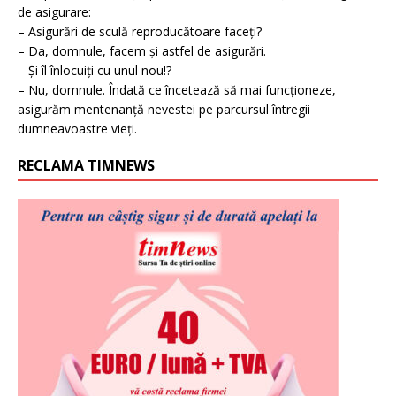
de asigurare:
– Asigurări de sculă reproducătoare faceți?
– Da, domnule, facem și astfel de asigurări.
– Și îl înlocuiți cu unul nou!?
– Nu, domnule. Îndată ce încetează să mai funcționeze,
asigurăm mentenanță nevestei pe parcursul întregii
dumneavoastre vieți.
RECLAMA TIMNEWS