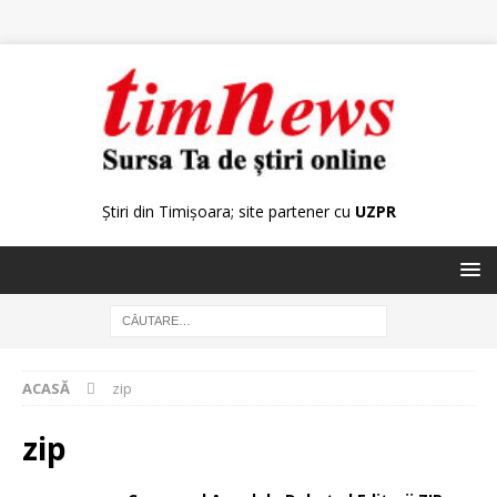
Știri din Timișoara; site partener cu
UZPR
ACASĂ
zip
zip